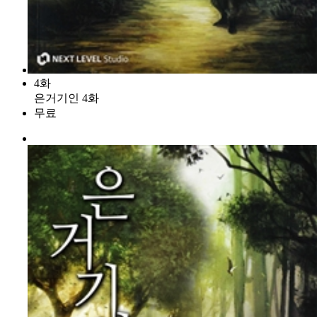
4화
은거기인 4화
무료