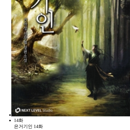
14화
은거기인 14화