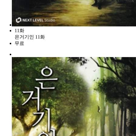
11화
은거기인 11화
무료