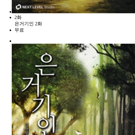
2화
은거기인 2화
무료