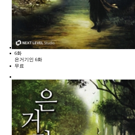
6화
은거기인 6화
무료