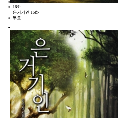
16화
은거기인 16화
무료