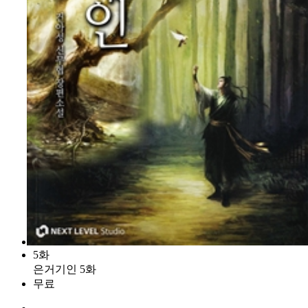
5화
은거기인 5화
무료