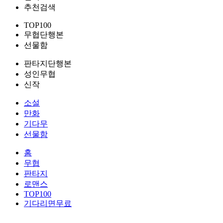
추천검색
TOP100
무협단행본
선물함
판타지단행본
성인무협
신작
소설
만화
기다무
선물함
홈
무협
판타지
로맨스
TOP100
기다리면무료