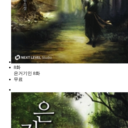
8화
은거기인 8화
무료