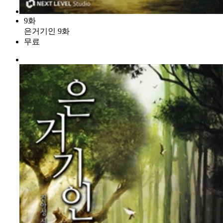
9화
은거기인 9화
무료