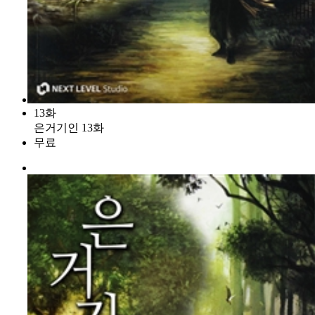
13화
은거기인 13화
무료