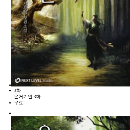
3화
은거기인 3화
무료