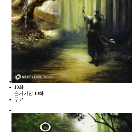
10화
은거기인 10화
무료