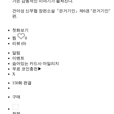
가는 감동적인 이야기가 펼쳐진다.
건아성 신무협 장편소설『은거기인』제6권 "은거기인"
편.
첫화보기
찜
0
리뷰
(0)
알림
이벤트
숨어있는 카드사 마일리지
무료 코인충전▶
X
150화 완결
구매
전체