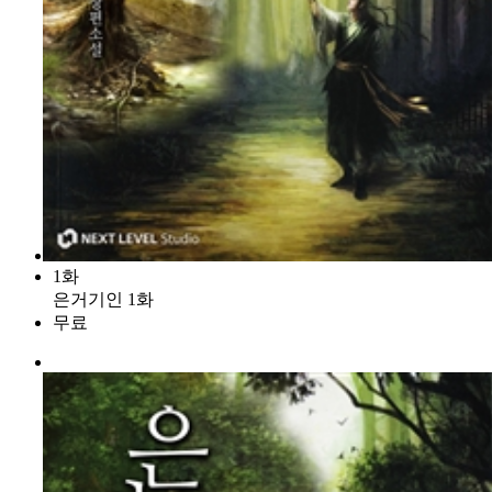
1화
은거기인 1화
무료