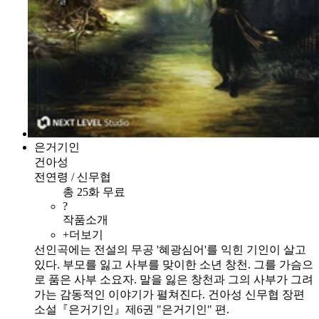
은거기인
건아성
전연령 / 신무협
총 25화 무료
?
작품소개
+더보기
선인곡에는 전설의 무공 '혜광심어'를 익힌 기인이 살고
있다. 부모를 잃고 사부를 맞이한 소년 창천. 그를 가슴으
로 품은 사부 소요자. 말을 잃은 창천과 그의 사부가 그려
가는 감동적인 이야기가 펼쳐진다. 건아성 신무협 장편
소설『은거기인』제6권 "은거기인" 편.