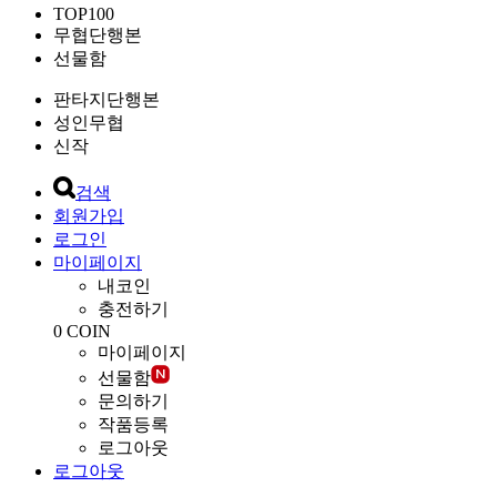
TOP100
무협단행본
선물함
판타지단행본
성인무협
신작
검색
회원가입
로그인
마이페이지
내코인
충전하기
0
COIN
마이페이지
선물함
문의하기
작품등록
로그아웃
로그아웃