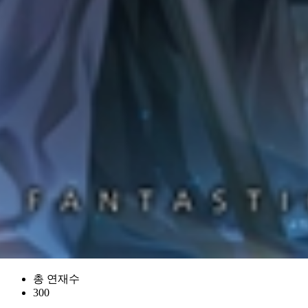
총 연재수
300