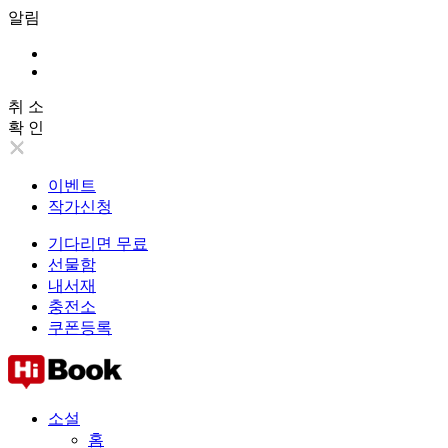
알림
취 소
확 인
이벤트
작가신청
기다리면 무료
선물함
내서재
충전소
쿠폰등록
소설
홈