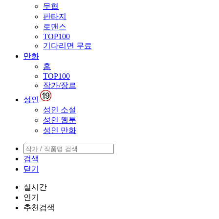
무협
판타지
로맨스
TOP100
기다리면 무료
만화
홈
TOP100
작가/장르
성인
성인 소설
성인 웹툰
성인 만화
검색
닫기
실시간
인기
추천검색