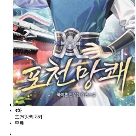
8화
포천망쾌 8화
무료