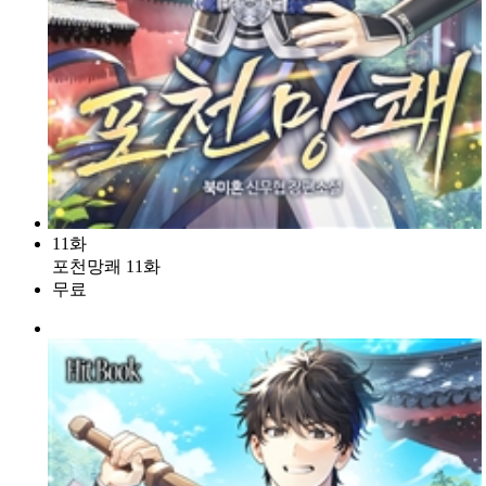
11화
포천망쾌 11화
무료