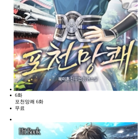
6화
포천망쾌 6화
무료