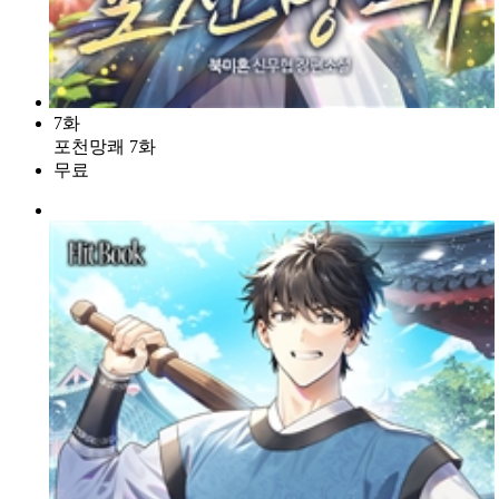
7화
포천망쾌 7화
무료