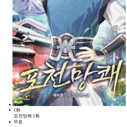
1화
포천망쾌 1화
무료