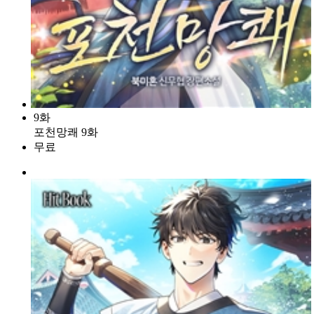
9화
포천망쾌 9화
무료