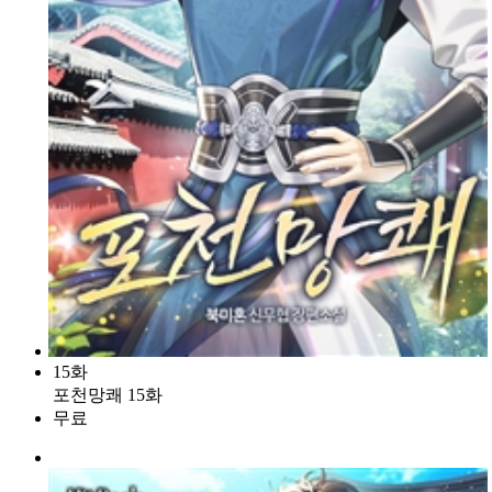
15화
포천망쾌 15화
무료