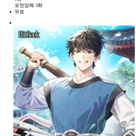
포천망쾌 3화
무료