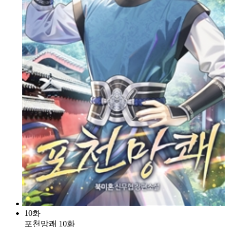
10화
포천망쾌 10화