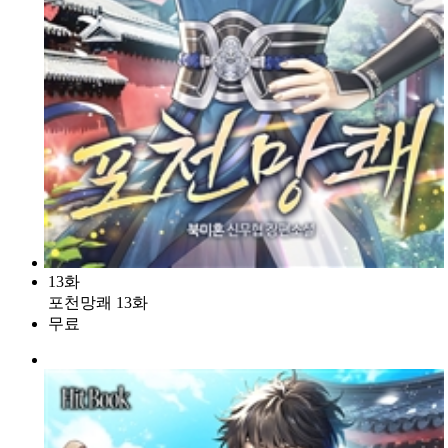
13화
포천망쾌 13화
무료