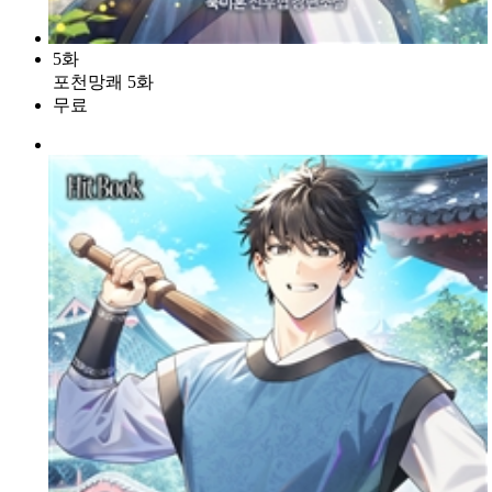
5화
포천망쾌 5화
무료