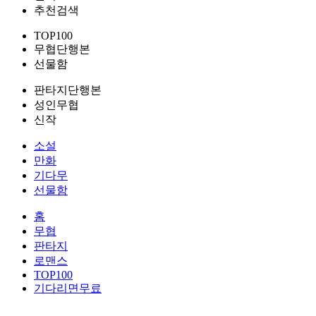
추천검색
TOP100
무협단행본
선물함
판타지단행본
성인무협
신작
소설
만화
기다무
선물함
홈
무협
판타지
로맨스
TOP100
기다리면무료