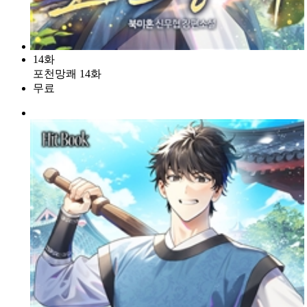
14화
포천망쾌 14화
무료