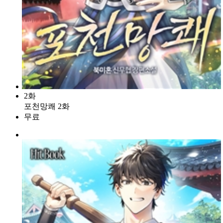
2화
포천망쾌 2화
무료