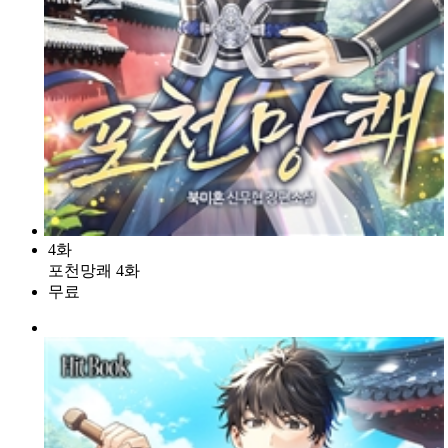
4화
포천망쾌 4화
무료