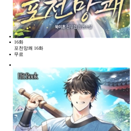
16화
포천망쾌 16화
무료