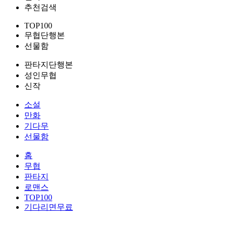
추천검색
TOP100
무협단행본
선물함
판타지단행본
성인무협
신작
소설
만화
기다무
선물함
홈
무협
판타지
로맨스
TOP100
기다리면무료