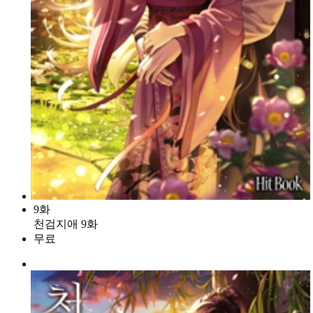
9화
천검지애 9화
무료