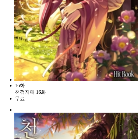
16화
천검지애 16화
무료