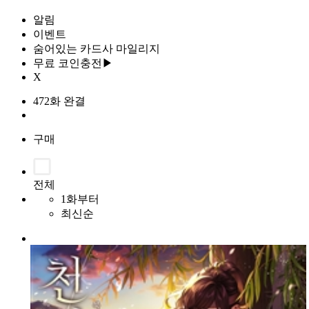
알림
이벤트
숨어있는 카드사 마일리지
무료 코인충전▶
X
472화 완결
구매
전체
1화부터
최신순