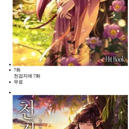
7화
천검지애 7화
무료