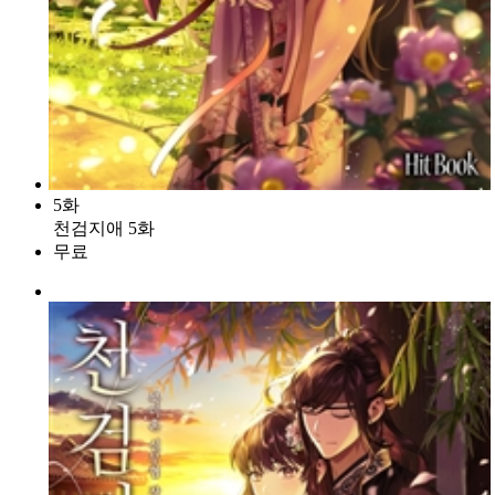
5화
천검지애 5화
무료