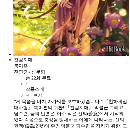
천검지애
북미혼
전연령 / 신무협
총 22화 무료
?
작품소개
+더보기
“제 목숨을 바쳐 아가씨를 보호하겠습니다.” 『천하제일
대사형』 북미혼의 귀환! 『천검지애』 악불군 그리고
담수련, 둘의 인연은, 아주 작은 선의(善意)에서 시작되
었다 죽음으로 충성을 맹세하는 이에게 나타나는, 신의
현맥(信義泫脈)의 주인 악불군 담수련을 지키기 위한, 그