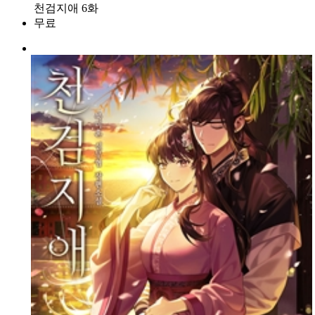
천검지애 6화
무료