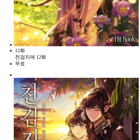
12화
천검지애 12화
무료