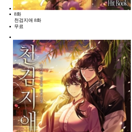
8화
천검지애 8화
무료