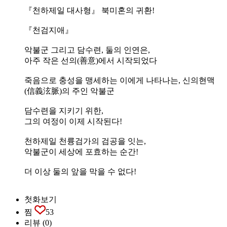
『천하제일 대사형』 북미혼의 귀환!
『천검지애』
악불군 그리고 담수련, 둘의 인연은,
아주 작은 선의(善意)에서 시작되었다
죽음으로 충성을 맹세하는 이에게 나타나는, 신의현맥
(信義泫脈)의 주인 악불군
담수련을 지키기 위한,
그의 여정이 이제 시작된다!
천하제일 천륭검가의 검공을 잇는,
악불군이 세상에 포효하는 순간!
더 이상 둘의 앞을 막을 수 없다!
첫화보기
찜
53
리뷰
(0)