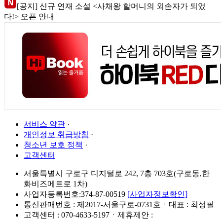
[공지] 신규 연재 소설 <사채왕 할머니의 외손자가 되었
다!> 오픈 안내
서비스 약관
·
개인정보 취급방침
·
청소년 보호 정책
·
고객센터
서울특별시 구로구 디지털로 242, 7층 703호(구로동,한
화비즈메트로 1차)
사업자등록번호:374-87-00519
[사업자정보확인]
통신판매번호 : 제2017-서울구로-0731호ㆍ대표 : 최성필
고객센터 : 070-4633-5197ㆍ제휴제안 :