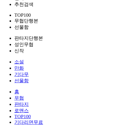
추천검색
TOP100
무협단행본
선물함
판타지단행본
성인무협
신작
소설
만화
기다무
선물함
홈
무협
판타지
로맨스
TOP100
기다리면무료