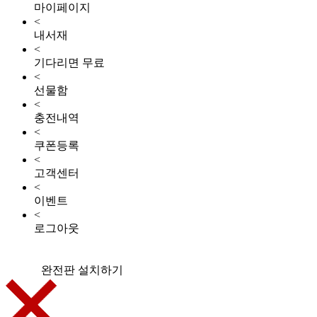
마이페이지
<
내서재
<
기다리면 무료
<
선물함
<
충전내역
<
쿠폰등록
<
고객센터
<
이벤트
<
로그아웃
완전판 설치하기