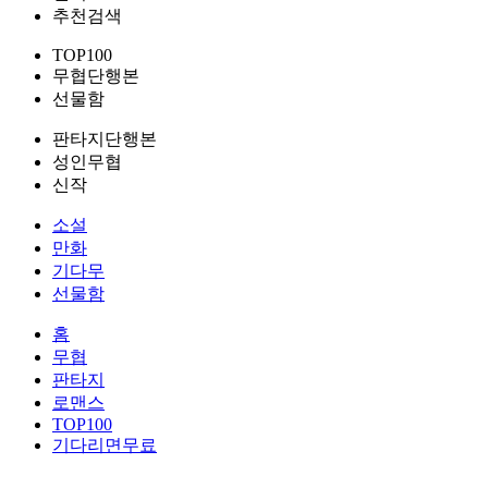
추천검색
TOP100
무협단행본
선물함
판타지단행본
성인무협
신작
소설
만화
기다무
선물함
홈
무협
판타지
로맨스
TOP100
기다리면무료