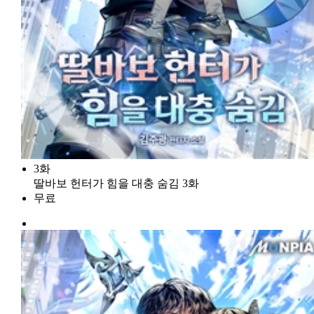
3화
딸바보 헌터가 힘을 대충 숨김 3화
무료