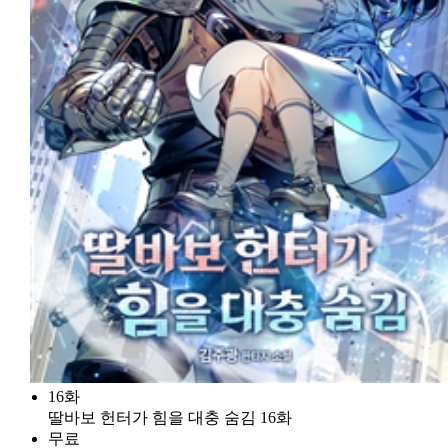
16화
딸바보 헌터가 힘을 대충 숨김 16화
무료