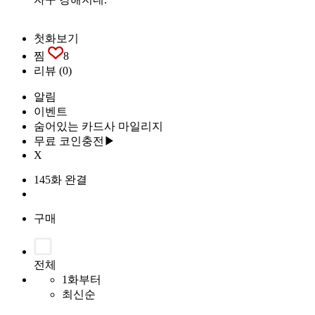
첫화보기
찜
8
리뷰
(0)
알림
이벤트
숨어있는 카드사 마일리지
무료 코인충전▶
X
145화 완결
구매
전체
1화부터
최신순