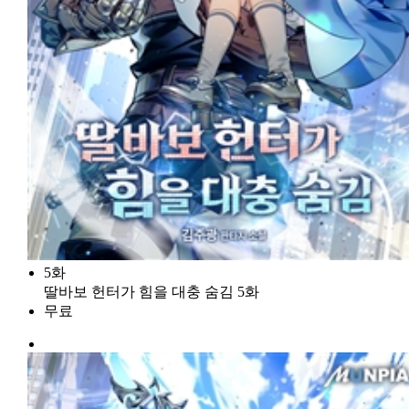
5화
딸바보 헌터가 힘을 대충 숨김 5화
무료