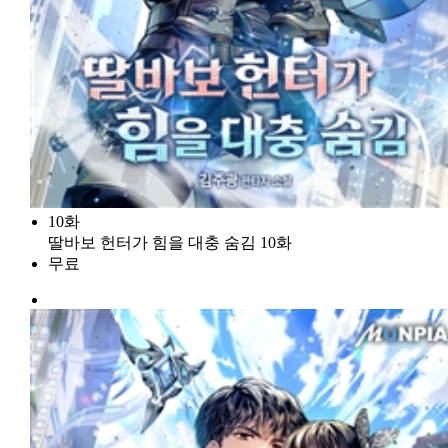
10화
딸바보 헌터가 힘을 대충 숨김 10화
무료