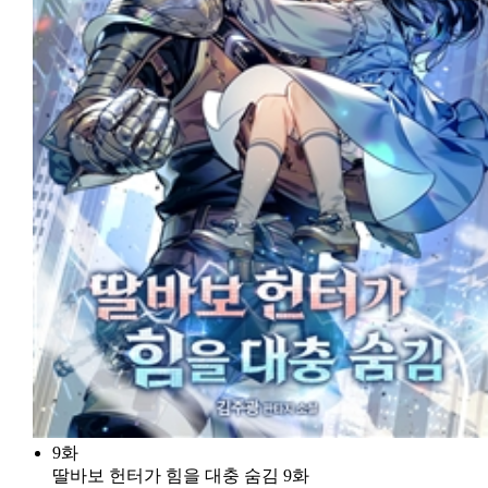
9화
딸바보 헌터가 힘을 대충 숨김 9화