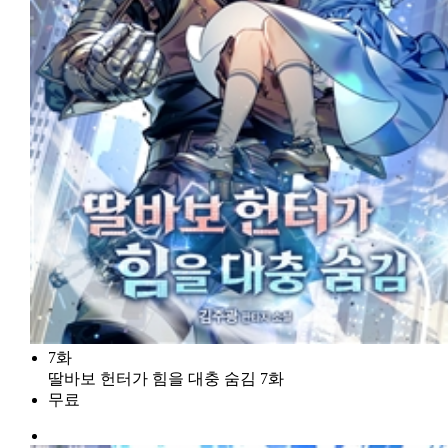
7화
딸바보 헌터가 힘을 대충 숨김 7화
무료