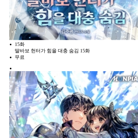
15화
딸바보 헌터가 힘을 대충 숨김 15화
무료