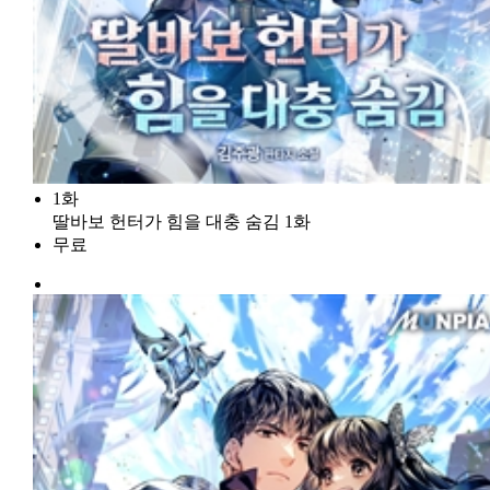
1화
딸바보 헌터가 힘을 대충 숨김 1화
무료