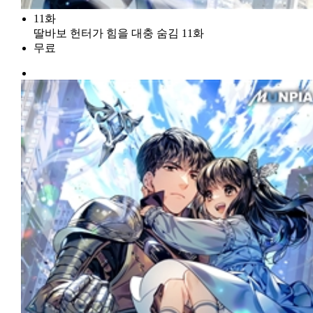
11화
딸바보 헌터가 힘을 대충 숨김 11화
무료