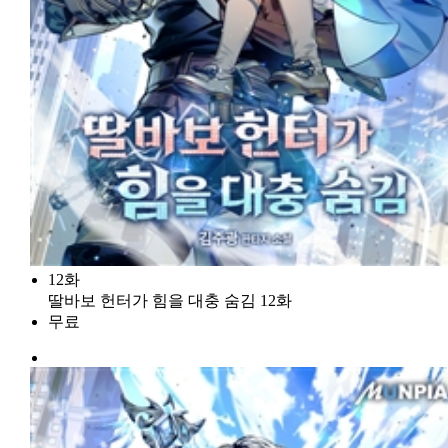
12화
딸바보 헌터가 힘을 대충 숨김 12화
무료