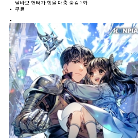
딸바보 헌터가 힘을 대충 숨김 2화
무료