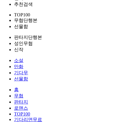
추천검색
TOP100
무협단행본
선물함
판타지단행본
성인무협
신작
소설
만화
기다무
선물함
홈
무협
판타지
로맨스
TOP100
기다리면무료