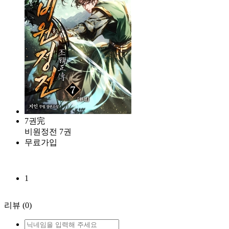
7권完
비원정전 7권
무료가입
1
리뷰
(0)