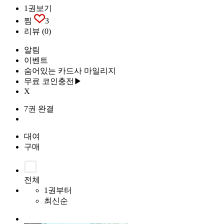
1권보기
찜
3
리뷰
(0)
알림
이벤트
숨어있는 카드사 마일리지
무료 코인충전▶
X
7권 완결
대여
구매
전체
1권부터
최신순