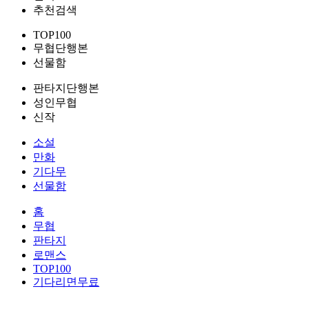
추천검색
TOP100
무협단행본
선물함
판타지단행본
성인무협
신작
소설
만화
기다무
선물함
홈
무협
판타지
로맨스
TOP100
기다리면무료