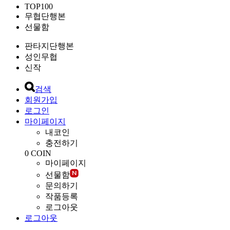
TOP100
무협단행본
선물함
판타지단행본
성인무협
신작
검색
회원가입
로그인
마이페이지
내코인
충전하기
0
COIN
마이페이지
선물함
문의하기
작품등록
로그아웃
로그아웃