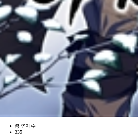
총 연재수
335