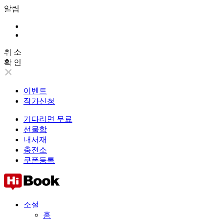
알림
취 소
확 인
이벤트
작가신청
기다리면 무료
선물함
내서재
충전소
쿠폰등록
소설
홈