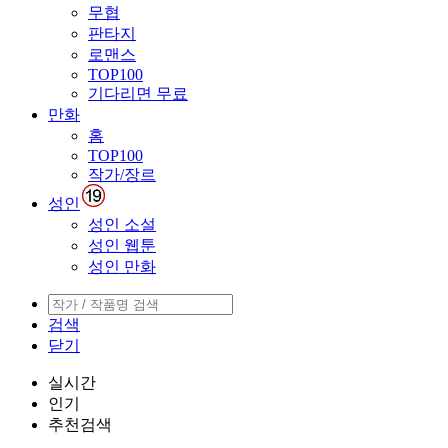
무협
판타지
로맨스
TOP100
기다리면 무료
만화
홈
TOP100
작가/장르
성인
성인 소설
성인 웹툰
성인 만화
검색
닫기
실시간
인기
추천검색