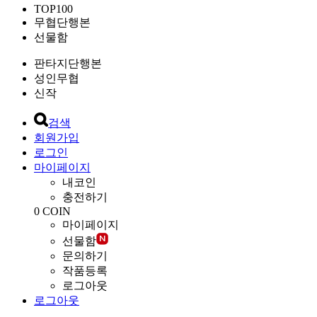
TOP100
무협단행본
선물함
판타지단행본
성인무협
신작
검색
회원가입
로그인
마이페이지
내코인
충전하기
0
COIN
마이페이지
선물함
문의하기
작품등록
로그아웃
로그아웃