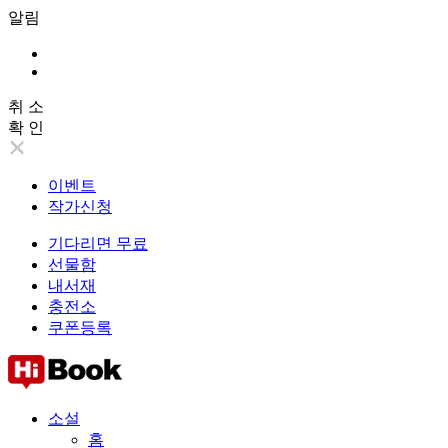
알림
취 소
확 인
이벤트
작가신청
기다리면 무료
선물함
내서재
충전소
쿠폰등록
소설
홈