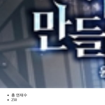
총 연재수
250