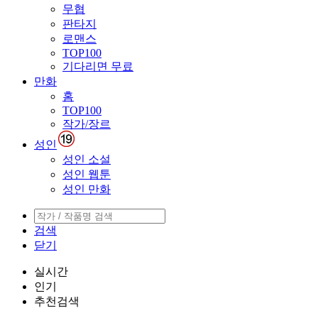
무협
판타지
로맨스
TOP100
기다리면 무료
만화
홈
TOP100
작가/장르
성인
성인 소설
성인 웹툰
성인 만화
검색
닫기
실시간
인기
추천검색