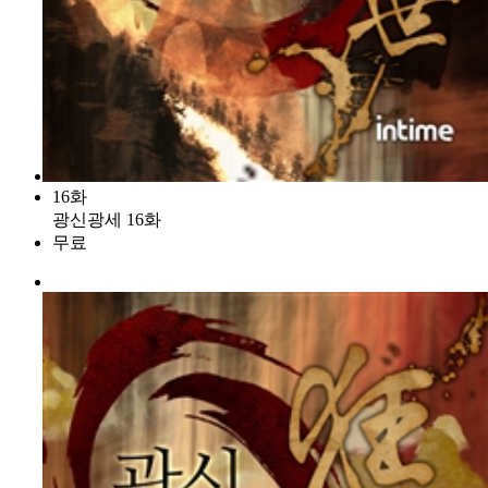
16화
광신광세 16화
무료