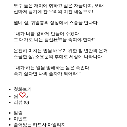
도수 높은 재미에 취하고 싶은 자들이여, 오라!
신마저 광기에 찬 우리의 미친 세상으로!
열네 살, 귀암봉의 정상에서 스승을 만나다
“내가 너를 강하게 만들어 주겠다
그 대가로 너는 광신狂神을 죽여야 한다!”
온전히 미치는 법을 배우기 위한 칠 년간의 은거
스물한 살, 소요문의 후예로 세상에 나타나다
“내가 하는 일을 방해하는 놈은 죽인다
죽기 싫다면 나의 졸자가 되어라!”
첫화보기
찜
6
리뷰
(0)
알림
이벤트
숨어있는 카드사 마일리지