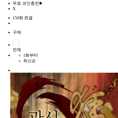
무료 코인충전▶
X
150화 완결
구매
전체
1화부터
최신순