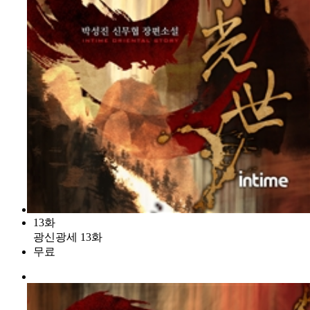
13화
광신광세 13화
무료