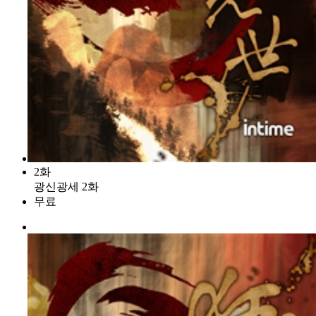
2화
광신광세 2화
무료