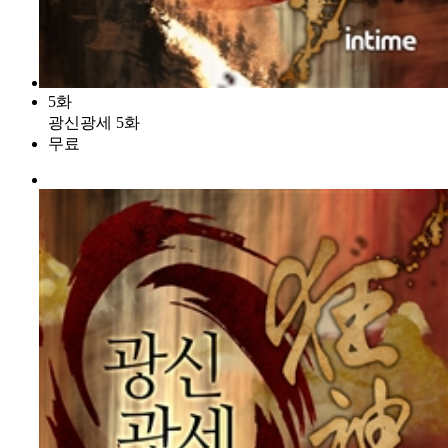
5화
광신광세 5화
무료