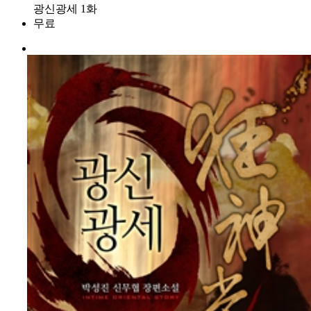
광신광세 1화
무료