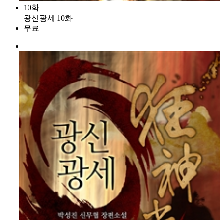
10화
광신광세 10화
무료