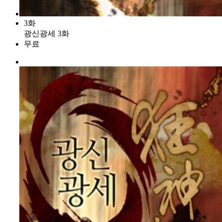
3화
광신광세 3화
무료