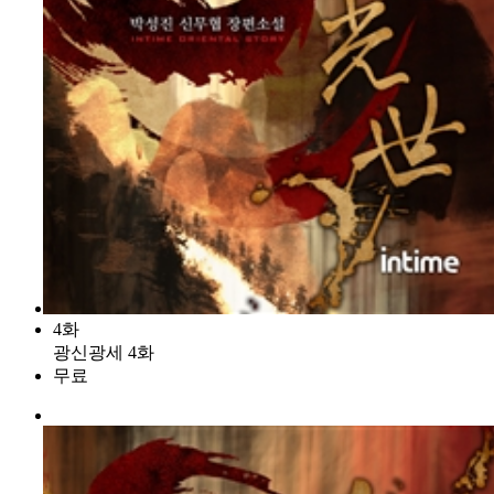
4화
광신광세 4화
무료