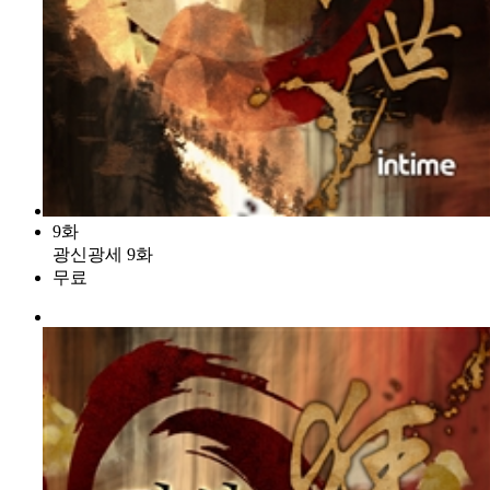
9화
광신광세 9화
무료