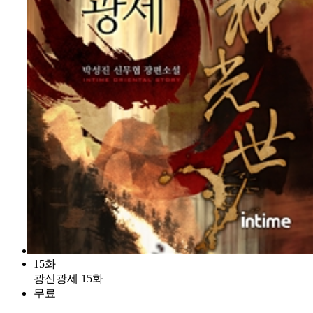
15화
광신광세 15화
무료