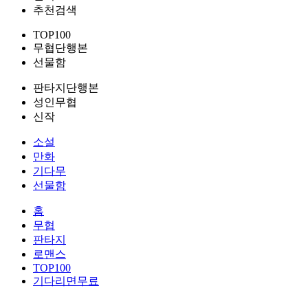
추천검색
TOP100
무협단행본
선물함
판타지단행본
성인무협
신작
소설
만화
기다무
선물함
홈
무협
판타지
로맨스
TOP100
기다리면무료