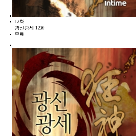
12화
광신광세 12화
무료