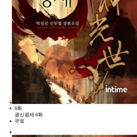
6화
광신광세 6화
무료