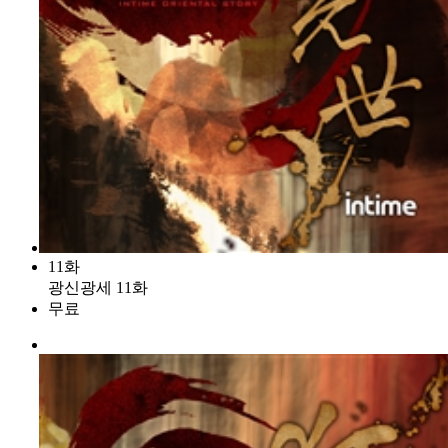
11화
광신광세 11화
무료