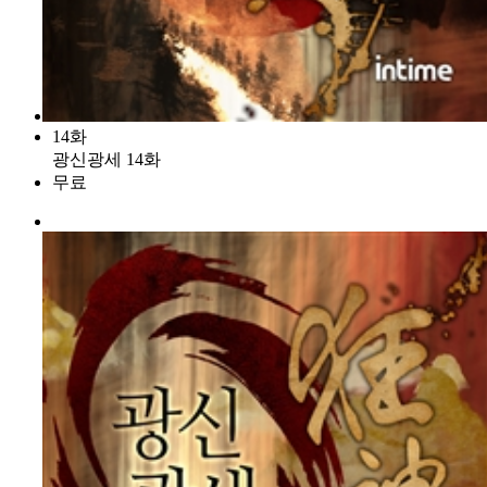
14화
광신광세 14화
무료