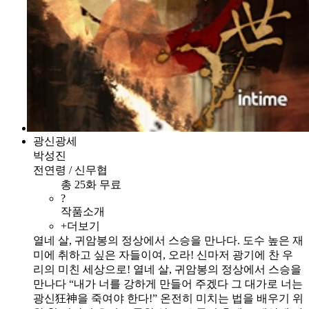
광신광세
박성진
전연령 / 신무협
총 25화 무료
?
작품소개
+더보기
열네 살, 귀암봉의 정상에서 스승을 만나다. 도수 높은 재
미에 취하고 싶은 자들이여, 오라! 신마저 광기에 찬 우
리의 미친 세상으로! 열네 살, 귀암봉의 정상에서 스승을
만나다 “내가 너를 강하게 만들어 주겠다 그 대가로 너는
광신狂神을 죽여야 한다!” 온전히 미치는 법을 배우기 위