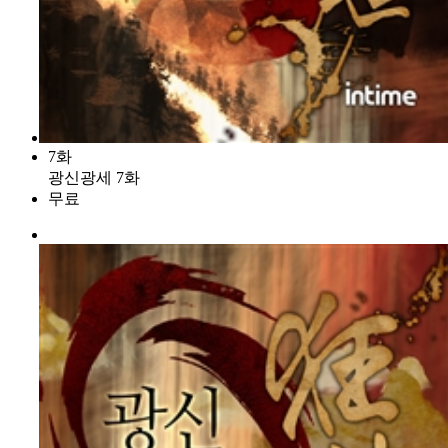
7화
광신광세 7화
무료