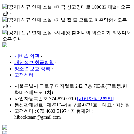
[공지] 신규 연재 소설 <미국 창고경매로 1000조 재벌> 오픈
안내
[공지] 신규 연재 소설 <재벌 될 줄 모르고 파혼당함> 오픈
안내
[공지] 신규 연재 소설 <사채왕 할머니의 외손자가 되었다!>
오픈 안내
서비스 약관
·
개인정보 취급방침
·
청소년 보호 정책
·
고객센터
서울특별시 구로구 디지털로 242, 7층 703호(구로동,한
화비즈메트로 1차)
사업자등록번호:374-87-00519
[사업자정보확인]
통신판매번호 : 제2017-서울구로-0731호ㆍ대표 : 최성필
고객센터 : 070-4633-5197ㆍ제휴제안 :
hibookteam@gmail.com