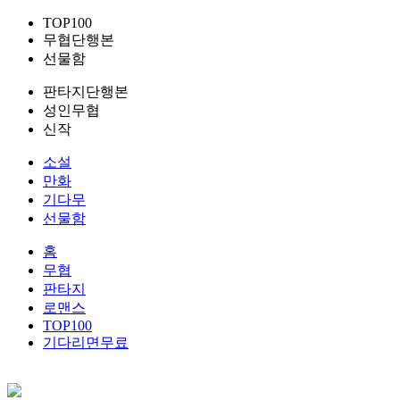
TOP100
무협단행본
선물함
판타지단행본
성인무협
신작
소설
만화
기다무
선물함
홈
무협
판타지
로맨스
TOP100
기다리면무료