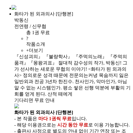
화타가 된 외과의사 [단행본]
박동신
전연령 / 신무협
총 1권 무료
?
작품소개
+더보기
『신성괴의』 『불량학사』 『주먹의노래』 『주먹의
품격』『몽왕괴표』 절대적 감수성의 작가, 박동신! 그
가 선사하는 새로운 무협의 이야기! <화타가 된 외과의
사> 정의로운 성격 때문에 전문의는커녕 목숨까지 잃은
일반외과 전공 3년차 한진수. 천사인가, 악마인가, 아님
알 수 없는 시스템인가. 평소 쌓은 선행 덕분에 부활의 기
회를 얻게 된다. 산적 떼에게
기다리면 무료 안내
화타가 된 외과의사 [단행본]
- 본 작품은
마다 1권씩 무료
입니다.
- 해당 이용권으로는
시간 동안 무료
로 이용 가능합니다.
- 출판사 사정으로 별도의 안내 없이 기간 연장 또는 조