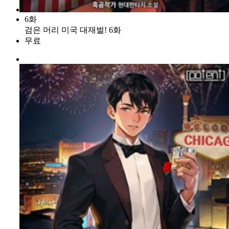
6화
검은 머리 미국 대재벌! 6화
무료