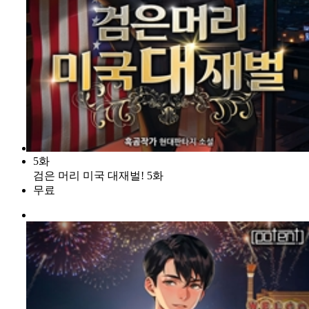
5화
검은 머리 미국 대재벌! 5화
무료