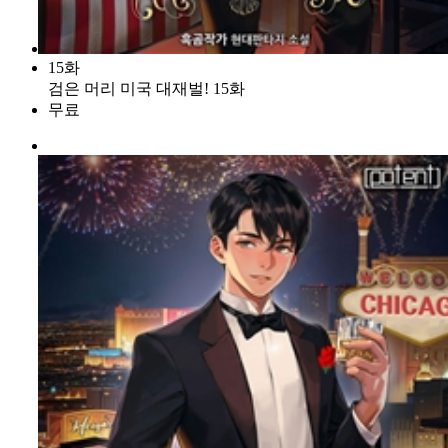
15화
검은 머리 미국 대재벌! 15화
무료