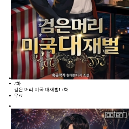
7화
검은 머리 미국 대재벌! 7화
무료