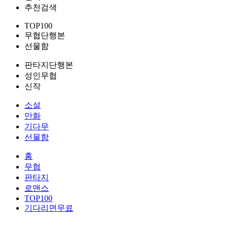
추천검색
TOP100
무협단행본
선물함
판타지단행본
성인무협
신작
소설
만화
기다무
선물함
홈
무협
판타지
로맨스
TOP100
기다리면무료