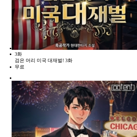
3화
검은 머리 미국 대재벌! 3화
무료