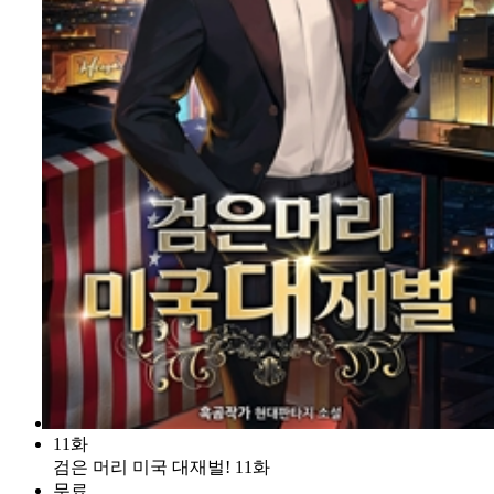
11화
검은 머리 미국 대재벌! 11화
무료