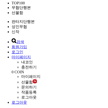
TOP100
무협단행본
선물함
판타지단행본
성인무협
신작
검색
회원가입
로그인
마이페이지
내코인
충전하기
0
COIN
마이페이지
선물함
문의하기
작품등록
로그아웃
로그아웃