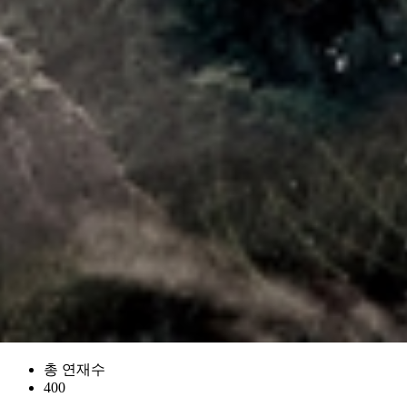
총 연재수
400