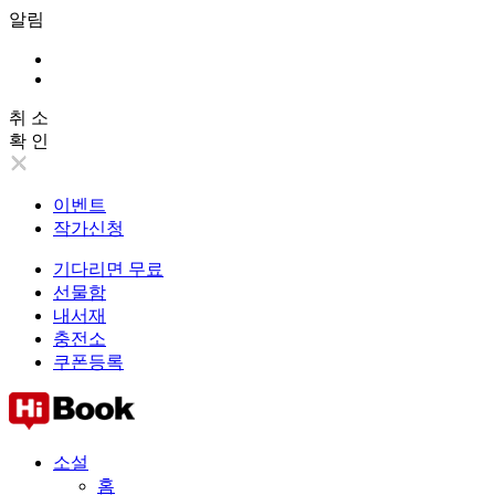
알림
취 소
확 인
이벤트
작가신청
기다리면 무료
선물함
내서재
충전소
쿠폰등록
소설
홈