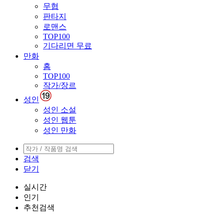
무협
판타지
로맨스
TOP100
기다리면 무료
만화
홈
TOP100
작가/장르
성인
성인 소설
성인 웹툰
성인 만화
검색
닫기
실시간
인기
추천검색