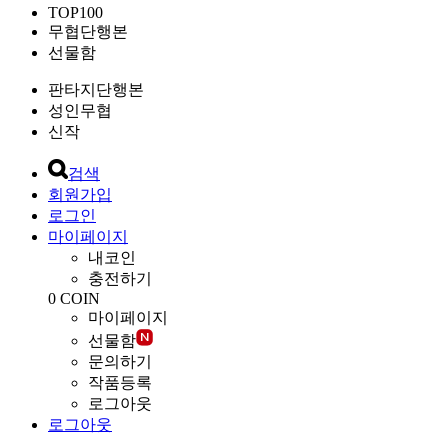
TOP100
무협단행본
선물함
판타지단행본
성인무협
신작
검색
회원가입
로그인
마이페이지
내코인
충전하기
0
COIN
마이페이지
선물함
문의하기
작품등록
로그아웃
로그아웃