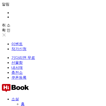
알림
취 소
확 인
이벤트
작가신청
기다리면 무료
선물함
내서재
충전소
쿠폰등록
소설
홈