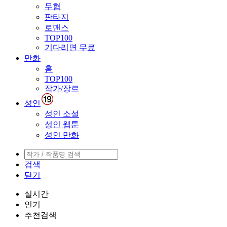
무협
판타지
로맨스
TOP100
기다리면 무료
만화
홈
TOP100
작가/장르
성인
성인 소설
성인 웹툰
성인 만화
검색
닫기
실시간
인기
추천검색