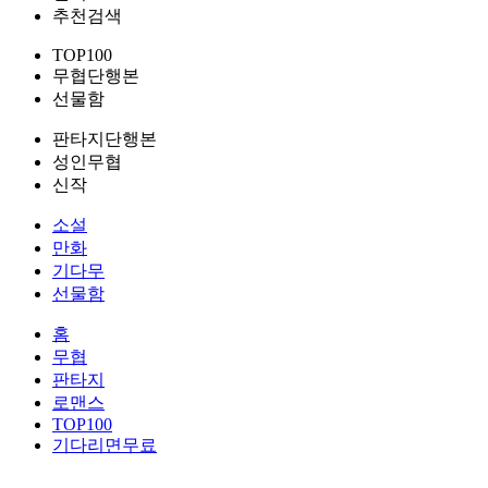
추천검색
TOP100
무협단행본
선물함
판타지단행본
성인무협
신작
소설
만화
기다무
선물함
홈
무협
판타지
로맨스
TOP100
기다리면무료