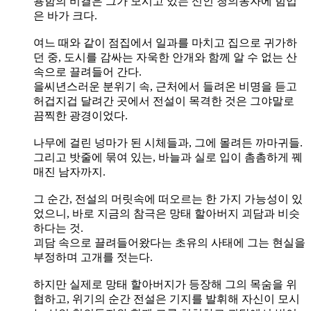
용함의 비결은 그가 모시고 있는 신인 청의동자에 힘입
은 바가 크다.
여느 때와 같이 점집에서 일과를 마치고 집으로 귀가하
던 중, 도시를 감싸는 자욱한 안개와 함께 알 수 없는 산
속으로 끌려들어 간다.
을씨년스러운 분위기 속, 근처에서 들려온 비명을 듣고
허겁지겁 달려간 곳에서 전설이 목격한 것은 그야말로
끔찍한 광경이었다.
나무에 걸린 넝마가 된 시체들과, 그에 몰려든 까마귀들.
그리고 밧줄에 묶여 있는, 바늘과 실로 입이 촘촘하게 꿰
매진 남자까지.
그 순간, 전설의 머릿속에 떠오르는 한 가지 가능성이 있
었으니, 바로 지금의 참극은 망태 할아버지 괴담과 비슷
하다는 것.
괴담 속으로 끌려들어왔다는 초유의 사태에 그는 현실을
부정하며 고개를 젓는다.
하지만 실제로 망태 할아버지가 등장해 그의 목숨을 위
협하고, 위기의 순간 전설은 기지를 발휘해 자신이 모시