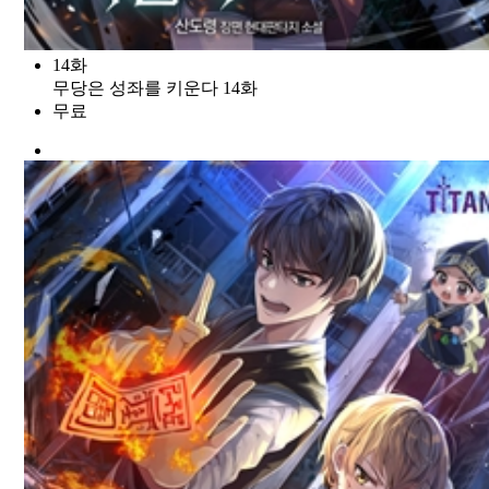
14화
무당은 성좌를 키운다 14화
무료