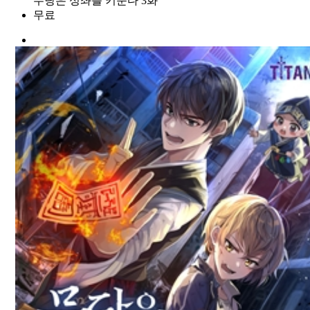
무당은 성좌를 키운다 3화
무료