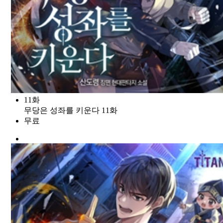
11화
무당은 성좌를 키운다 11화
무료