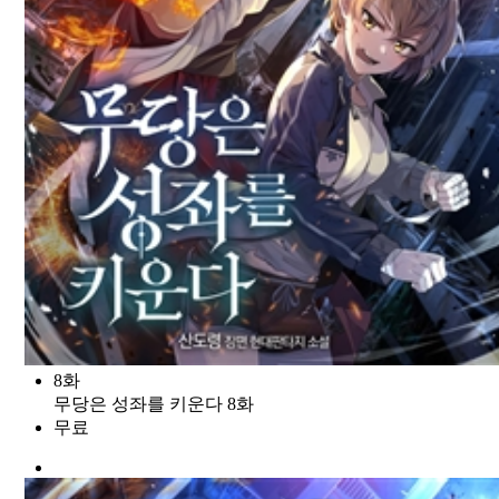
8화
무당은 성좌를 키운다 8화
무료