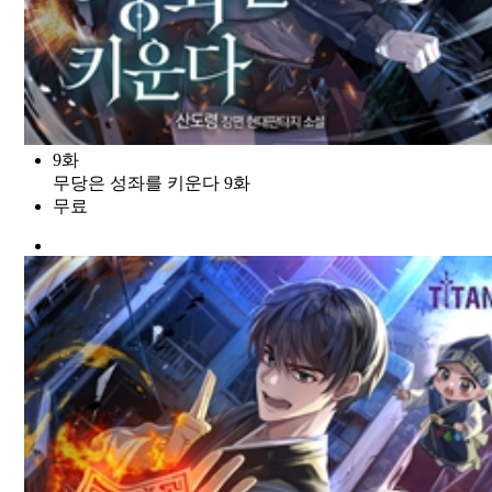
9화
무당은 성좌를 키운다 9화
무료