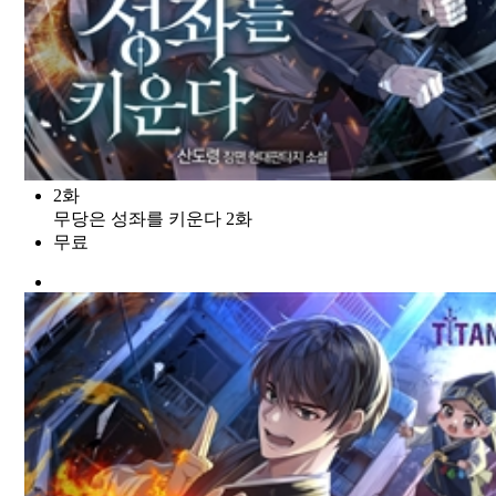
2화
무당은 성좌를 키운다 2화
무료