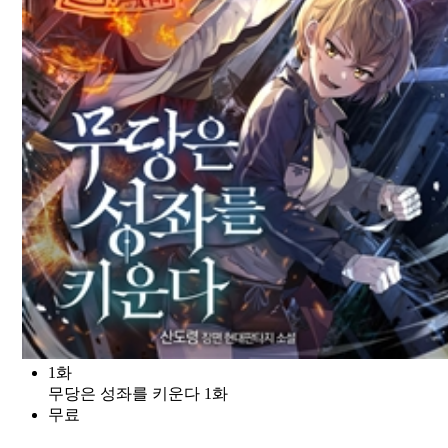
1화
무당은 성좌를 키운다 1화
무료