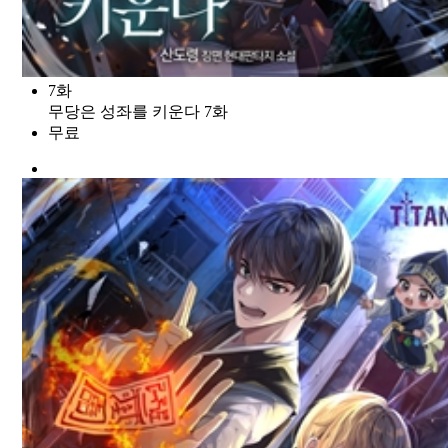
7화
무당은 성좌를 키운다 7화
무료