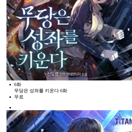
6화
무당은 성좌를 키운다 6화
무료