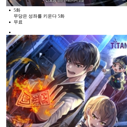
5화
무당은 성좌를 키운다 5화
무료