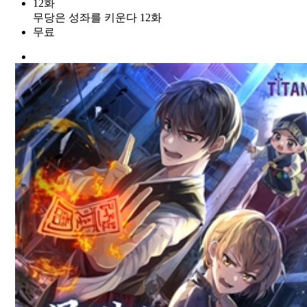
12화
무당은 성좌를 키운다 12화
무료