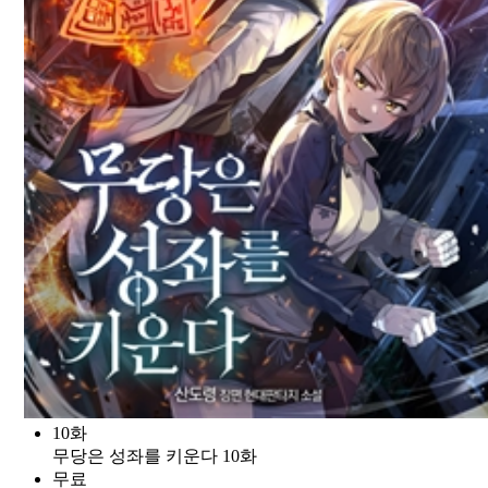
10화
무당은 성좌를 키운다 10화
무료