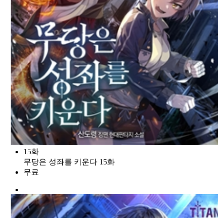
15화
무당은 성좌를 키운다 15화
무료