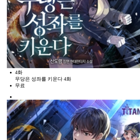
4화
무당은 성좌를 키운다 4화
무료