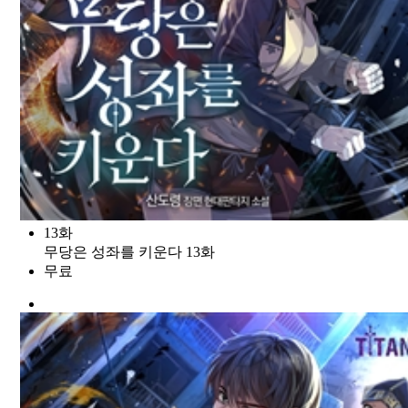
13화
무당은 성좌를 키운다 13화
무료