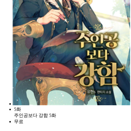
5화
주인공보다 강함 5화
무료