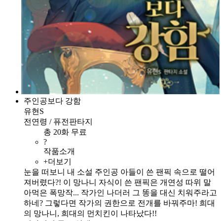
주인공보다 강함
유현S
전연령 / 퓨전판타지
총 20화 무료
?
작품소개
+더보기
눈을 떠보니 내 소설 주인공 아들이 쓴 팬픽 속으로 떨어
져버렸다?! 이 망나니 자식이 쓴 팬픽은 개연성 따위 말
아먹은 폭망작... 작가인 나더러 그 똥을 대신 치워주라고
하네? 그렇다면 작가의 권한으로 전개를 바꿔주마! 희대
의 망나니, 희대의 먼치킨이 나타났다!!