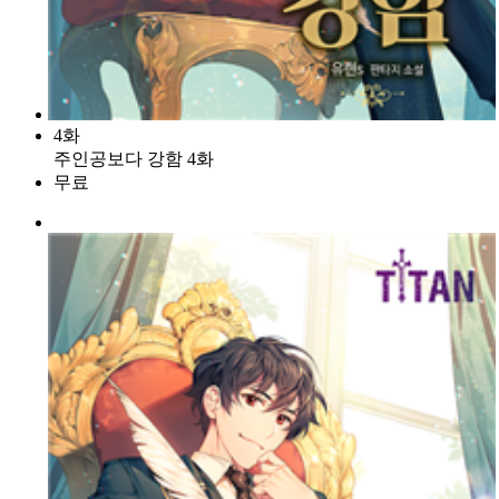
4화
주인공보다 강함 4화
무료