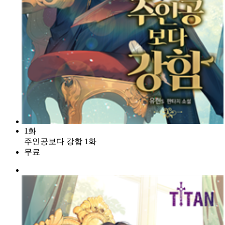
1화
주인공보다 강함 1화
무료