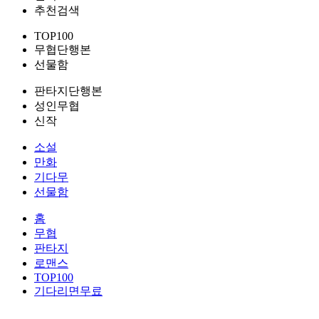
추천검색
TOP100
무협단행본
선물함
판타지단행본
성인무협
신작
소설
만화
기다무
선물함
홈
무협
판타지
로맨스
TOP100
기다리면무료