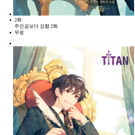
2화
주인공보다 강함 2화
무료