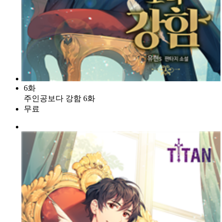
6화
주인공보다 강함 6화
무료