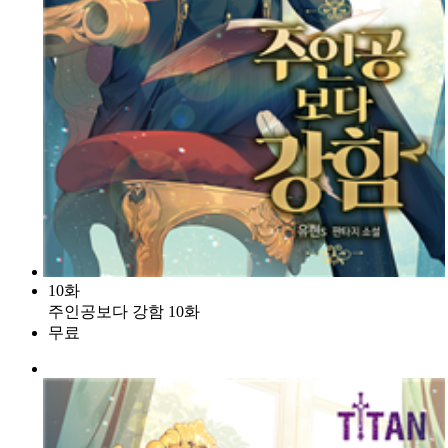
10화
주인공보다 강함 10화
무료