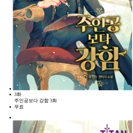
3화
주인공보다 강함 3화
무료