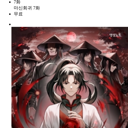
7화
마신회귀 7화
무료