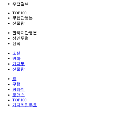
추천검색
TOP100
무협단행본
선물함
판타지단행본
성인무협
신작
소설
만화
기다무
선물함
홈
무협
판타지
로맨스
TOP100
기다리면무료