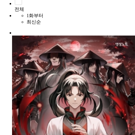
전체
1화부터
최신순