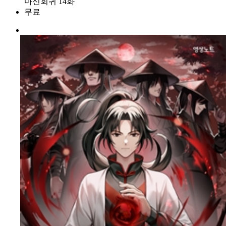
마신회귀 14화
무료