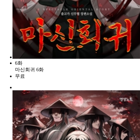
6화
마신회귀 6화
무료