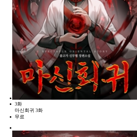
3화
마신회귀 3화
무료