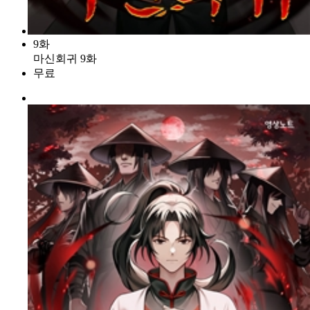
9화
마신회귀 9화
무료