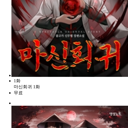
1화
마신회귀 1화
무료