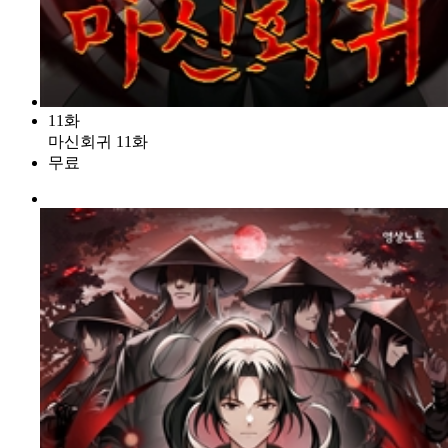
11화
마신회귀 11화
무료