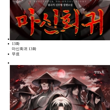
13화
마신회귀 13화
무료