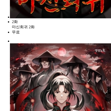
2화
마신회귀 2화
무료