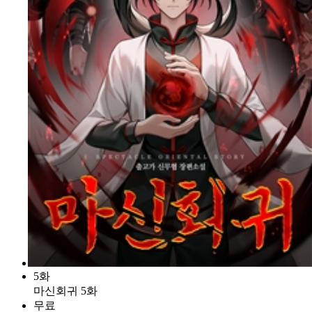
5화
마신회귀 5화
무료