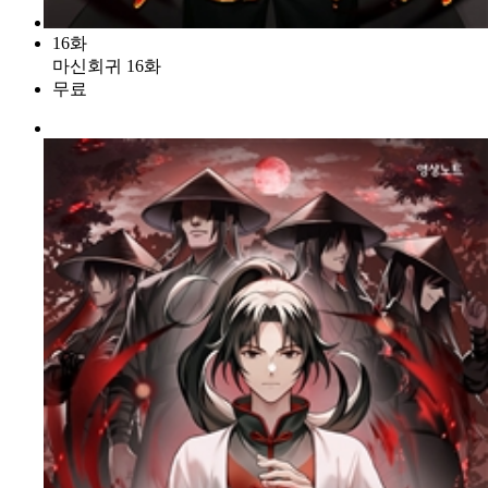
16화
마신회귀 16화
무료