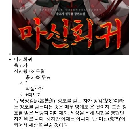
마신회귀
출고가
전연령 / 신무협
총 25화 무료
?
작품소개
+더보기
‘무당정검(武當整劍)’ 정도를 걷는 자가 정검(整劍)이라
는 칭호를 받는다는 것은 매우 명예로 운 것이지. 그런 칭
호를 받은 무당파 이대제자, 세상을 위해 의협을 행했던
자가 바로 나다. 하지만 이제는 아니다. 난 '마신(魔神)'이
되어서 세상을 부술 것이다.