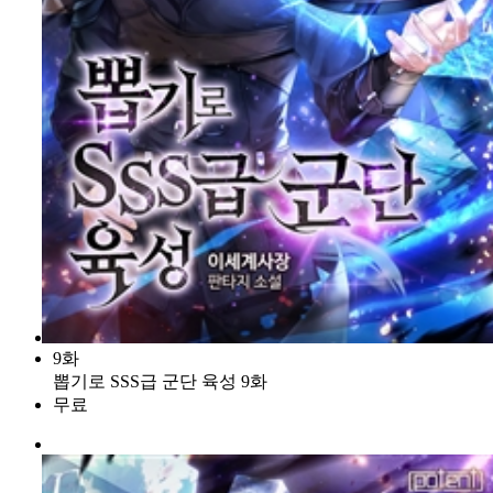
9화
뽑기로 SSS급 군단 육성 9화
무료