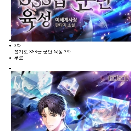
3화
뽑기로 SSS급 군단 육성 3화
무료