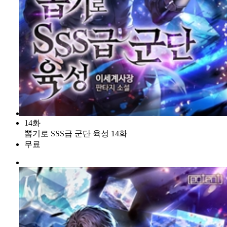
14화
뽑기로 SSS급 군단 육성 14화
무료