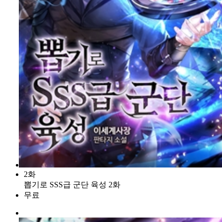
2화
뽑기로 SSS급 군단 육성 2화
무료