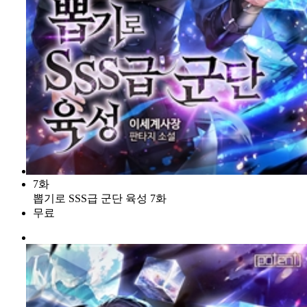
7화
뽑기로 SSS급 군단 육성 7화
무료