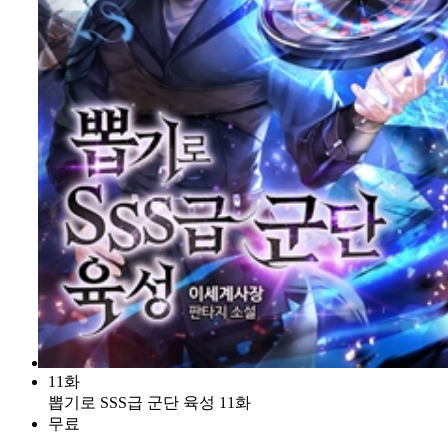
11화
뽑기로 SSS급 군단 육성 11화
무료