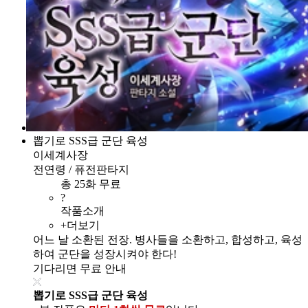
뽑기로 SSS급 군단 육성
이세계사장
전연령 / 퓨전판타지
총 25화 무료
?
작품소개
+더보기
어느 날 소환된 전장. 병사들을 소환하고, 합성하고, 육성
하여 군단을 성장시켜야 한다!
기다리면 무료 안내
뽑기로 SSS급 군단 육성