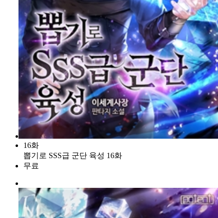
16화
뽑기로 SSS급 군단 육성 16화
무료