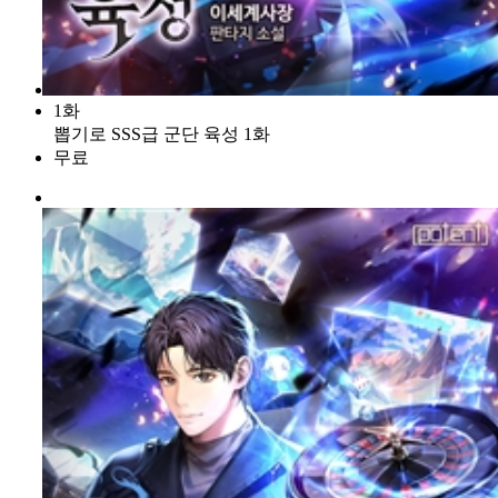
1화
뽑기로 SSS급 군단 육성 1화
무료