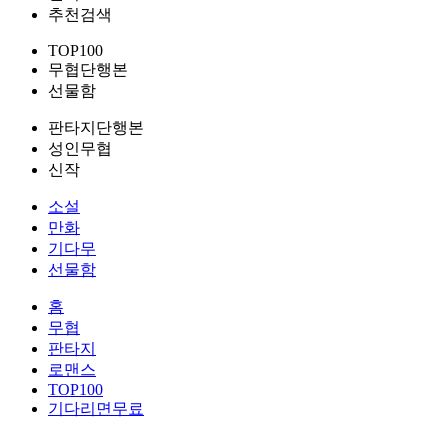
추천검색
TOP100
무협단행본
선물함
판타지단행본
성인무협
신작
소설
만화
기다무
선물함
홈
무협
판타지
로맨스
TOP100
기다리면무료