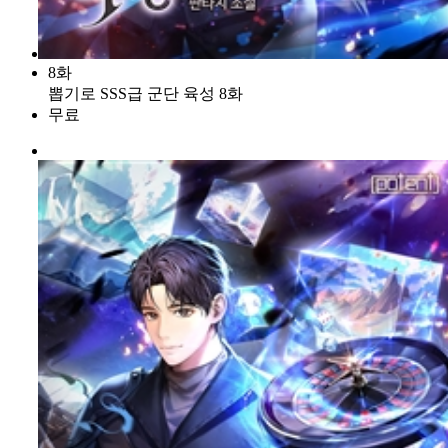
8화
뽑기로 SSS급 군단 육성 8화
무료