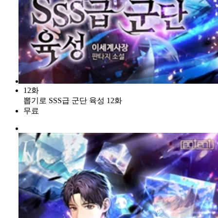
12화
뽑기로 SSS급 군단 육성 12화
무료