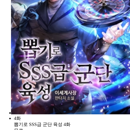
4화
뽑기로 SSS급 군단 육성 4화