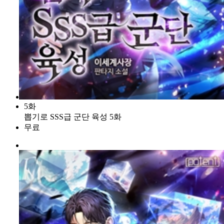
5화
뽑기로 SSS급 군단 육성 5화
무료