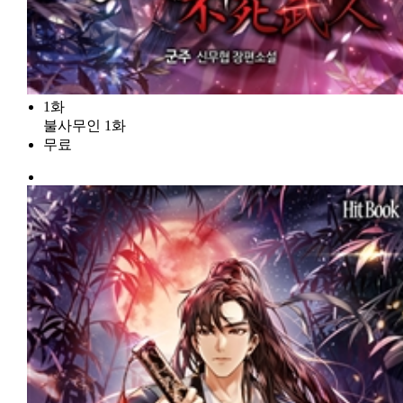
1화
불사무인 1화
무료