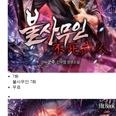
7화
불사무인 7화
무료