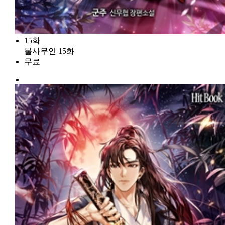
15화
불사무인 15화
무료