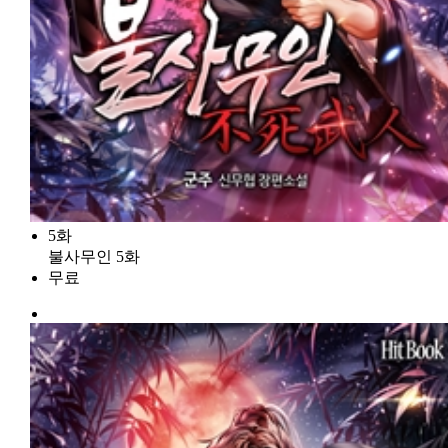
5화
불사무인 5화
무료