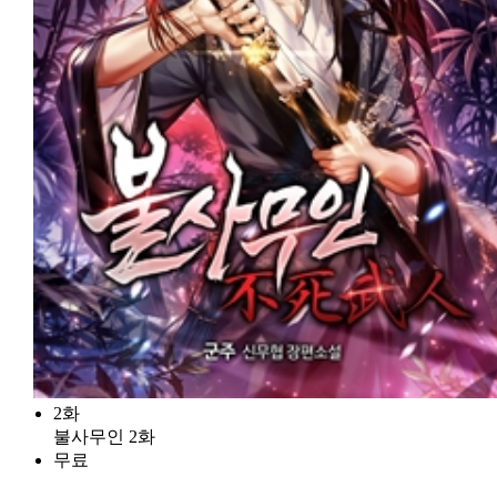
2화
불사무인 2화
무료