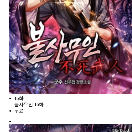
16화
불사무인 16화
무료