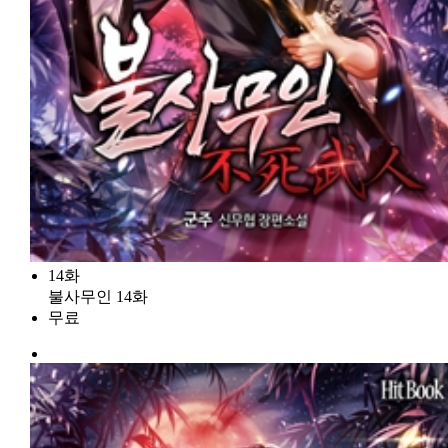
14화
불사무인 14화
무료