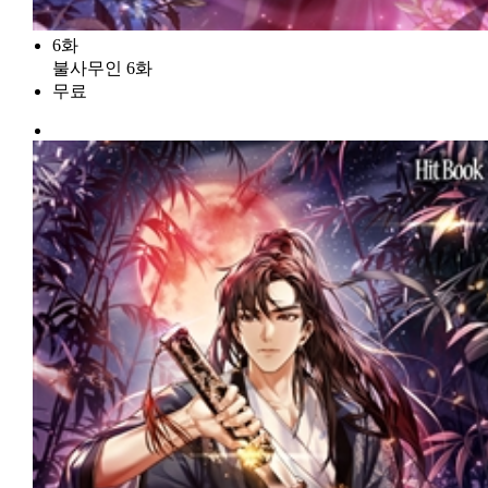
6화
불사무인 6화
무료