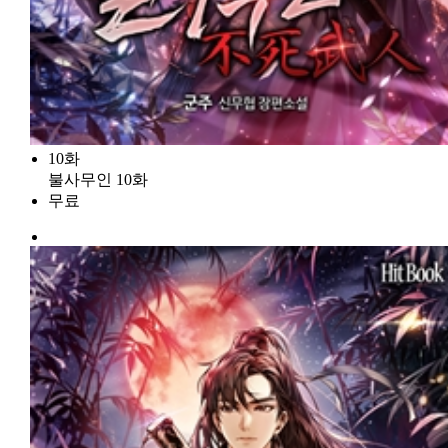
10화
불사무인 10화
무료