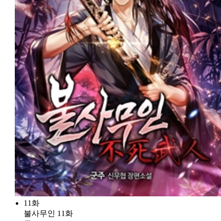
11화
불사무인 11화