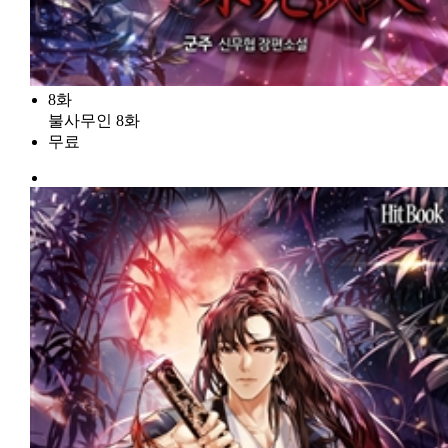
8화
불사무인 8화
무료