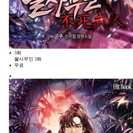
3화
불사무인 3화
무료