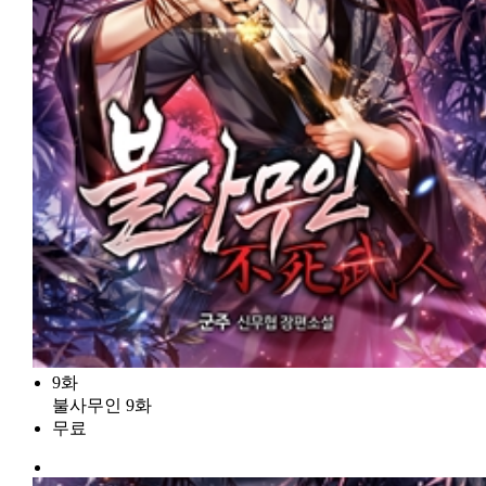
9화
불사무인 9화
무료