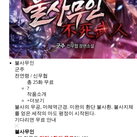
불사무인
군주
전연령 / 신무협
총 25화 무료
?
작품소개
+더보기
불사의 무공, 마체역근경. 미완의 환단 불사환. 불사지체
를 얻은 세작의 마도 평정이 시작된다.
기다리면 무료 안내
불사무인