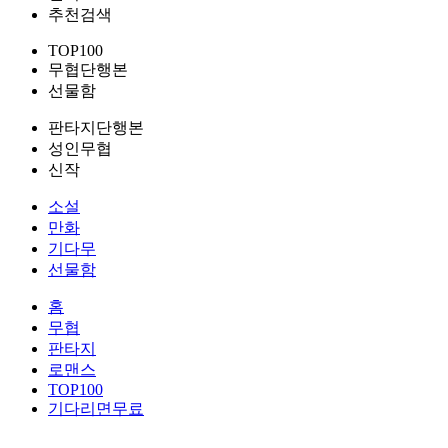
추천검색
TOP100
무협단행본
선물함
판타지단행본
성인무협
신작
소설
만화
기다무
선물함
홈
무협
판타지
로맨스
TOP100
기다리면무료