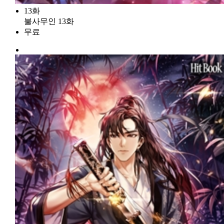
13화
불사무인 13화
무료