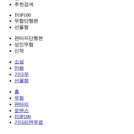
추천검색
TOP100
무협단행본
선물함
판타지단행본
성인무협
신작
소설
만화
기다무
선물함
홈
무협
판타지
로맨스
TOP100
기다리면무료