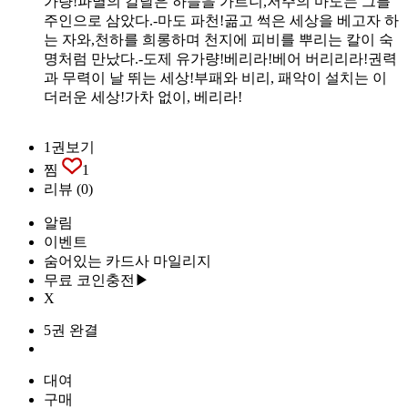
가량!파멸의 칼날은 하늘을 가르니,저주의 마도는 그를
주인으로 삼았다.-마도 파천!곪고 썩은 세상을 베고자 하
는 자와,천하를 희롱하며 천지에 피비를 뿌리는 칼이 숙
명처럼 만났다.-도제 유가량!베리라!베어 버리리라!권력
과 무력이 날 뛰는 세상!부패와 비리, 패악이 설치는 이
더러운 세상!가차 없이, 베리라!
1권보기
찜
1
리뷰
(0)
알림
이벤트
숨어있는 카드사 마일리지
무료 코인충전▶
X
5권 완결
대여
구매