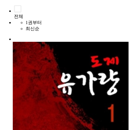
전체
1권부터
최신순