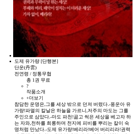
도제 유가량 [단행본]
단운(丹雲)
전연령 / 정통무협
총 1권 무료
?
작품소개
+더보기
참담한 운명은,그를 세상 밖으로 던져 버렸다.-풍운아 유
가량!파멸의 칼날은 하늘을 가르니,저주의 마도는 그를
주인으로 삼았다.-마도 파천!곪고 썩은 세상을 베고자 하
는 자와,천하를 희롱하며 천지에 피비를 뿌리는 칼이 숙
명처럼 만났다.-도제 유가량!베리라!베어 버리리라!권력