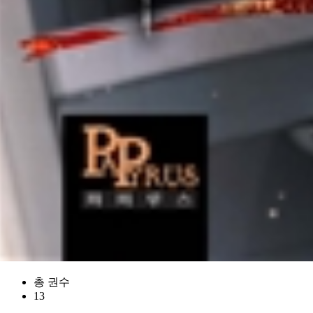
총 권수
13