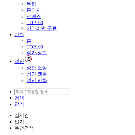
무협
판타지
로맨스
TOP100
기다리면 무료
만화
홈
TOP100
작가/장르
성인
성인 소설
성인 웹툰
성인 만화
검색
닫기
실시간
인기
추천검색