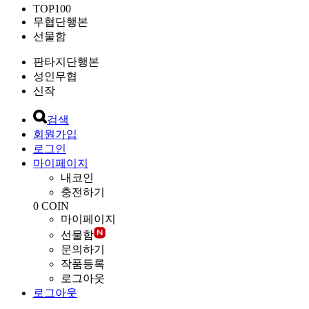
TOP100
무협단행본
선물함
판타지단행본
성인무협
신작
검색
회원가입
로그인
마이페이지
내코인
충전하기
0
COIN
마이페이지
선물함
문의하기
작품등록
로그아웃
로그아웃