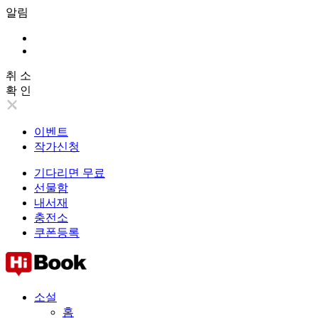
알림
취 소
확 인
이벤트
작가신청
기다리면 무료
선물함
내서재
충전소
쿠폰등록
소설
홈