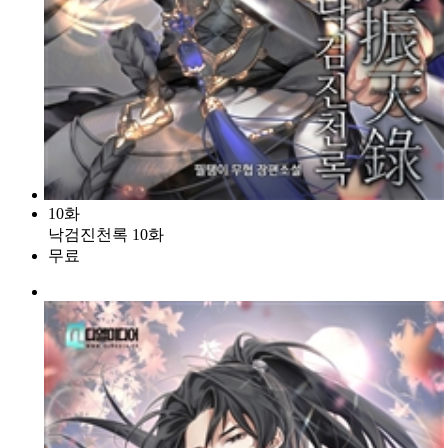
10화
낙검진천록 10화
무료