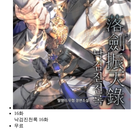
16화
낙검진천록 16화
무료