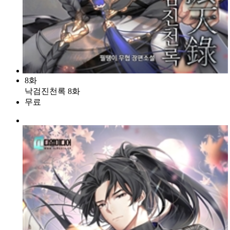
8화
낙검진천록 8화
무료