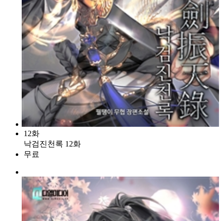
12화
낙검진천록 12화
무료