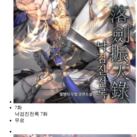
7화
낙검진천록 7화
무료