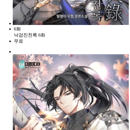
6화
낙검진천록 6화
무료