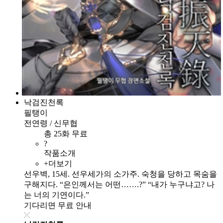
낙검진천록
필탱이
전연령 / 신무협
총 25화 무료
?
작품소개
+더보기
선우벽, 15세. 선우세가의 소가주. 숙청을 당하고 목숨을
구해지다. “은인께서는 어떤…….?” “내가 누구냐고? 나
는 너의 기연이다.”
기다리면 무료 안내