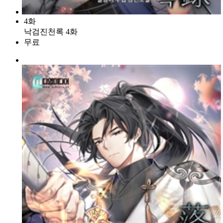
4화
낙검진천록 4화
무료