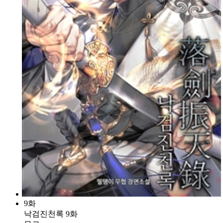
9화
낙검진천록 9화