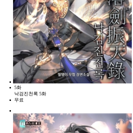
5화
낙검진천록 5화
무료