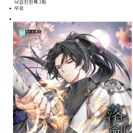
낙검진천록 2화
무료