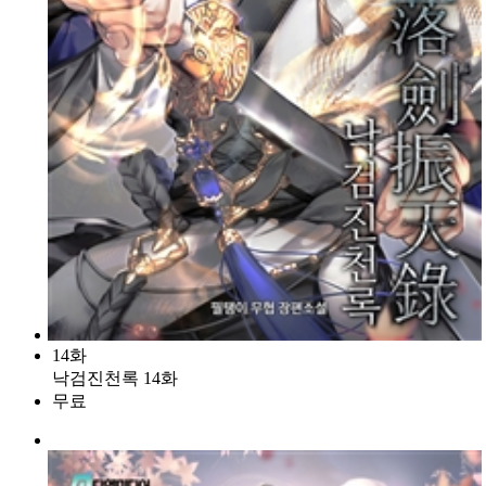
14화
낙검진천록 14화
무료