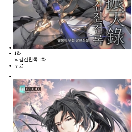
1화
낙검진천록 1화
무료