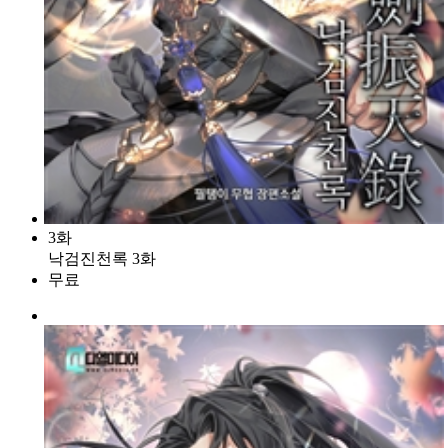
3화
낙검진천록 3화
무료