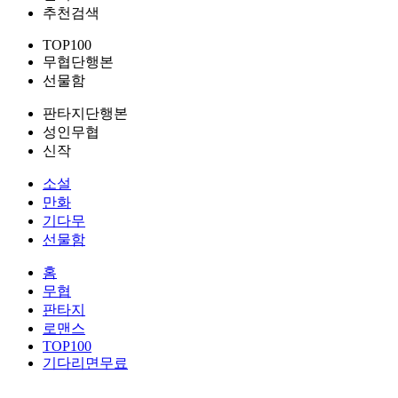
추천검색
TOP100
무협단행본
선물함
판타지단행본
성인무협
신작
소설
만화
기다무
선물함
홈
무협
판타지
로맨스
TOP100
기다리면무료