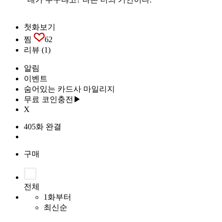
첫화보기
찜
62
리뷰
(1)
알림
이벤트
숨어있는 카드사 마일리지
무료 코인충전▶
X
405화 완결
구매
전체
1화부터
최신순