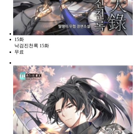
15화
낙검진천록 15화
무료