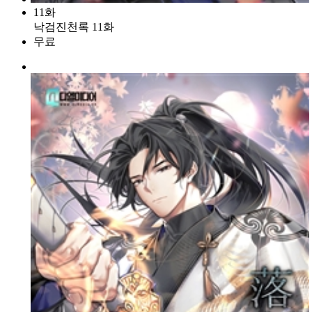
11화
낙검진천록 11화
무료