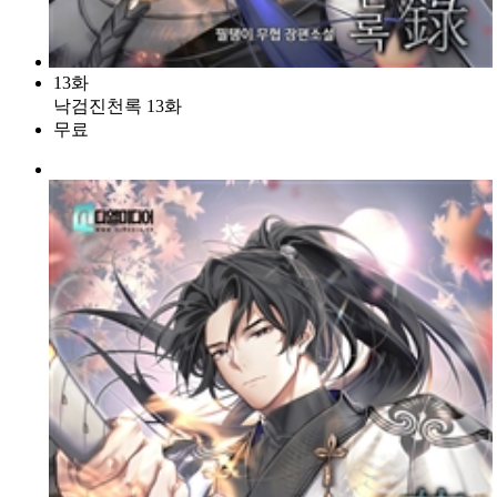
13화
낙검진천록 13화
무료