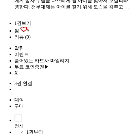
에게 장차 무림을 다스리게 될 아이를 찾아서 보살피라
명한다. 천무대제는 아이를 찾기 위해 모습을 감추고 …
1권보기
찜
5
리뷰
(0)
알림
이벤트
숨어있는 카드사 마일리지
무료 코인충전▶
X
3권 완결
대여
구매
전체
1권부터