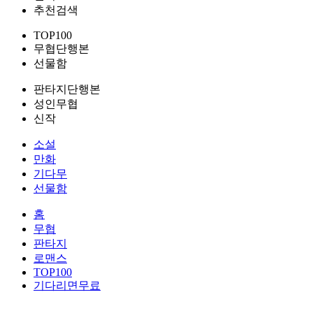
추천검색
TOP100
무협단행본
선물함
판타지단행본
성인무협
신작
소설
만화
기다무
선물함
홈
무협
판타지
로맨스
TOP100
기다리면무료