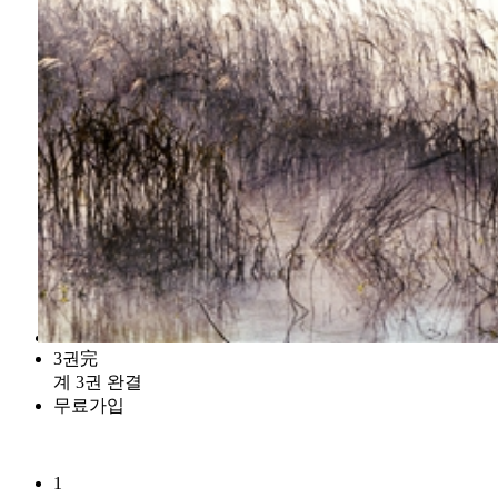
3권完
계 3권 완결
무료가입
1