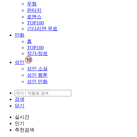
무협
판타지
로맨스
TOP100
기다리면 무료
만화
홈
TOP100
작가/장르
성인
성인 소설
성인 웹툰
성인 만화
검색
닫기
실시간
인기
추천검색