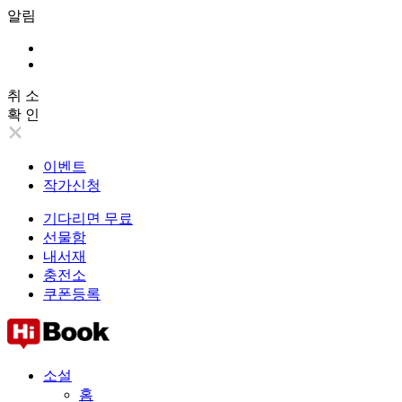
알림
취 소
확 인
이벤트
작가신청
기다리면 무료
선물함
내서재
충전소
쿠폰등록
소설
홈