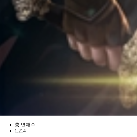
총 연재수
1,214