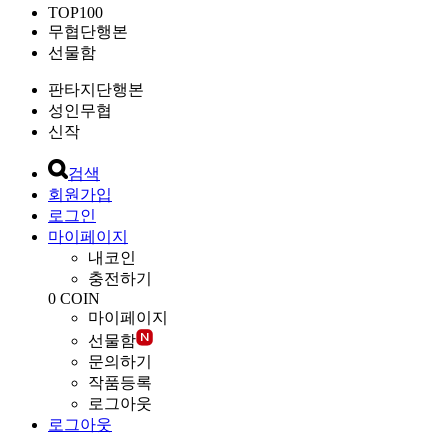
TOP100
무협단행본
선물함
판타지단행본
성인무협
신작
검색
회원가입
로그인
마이페이지
내코인
충전하기
0
COIN
마이페이지
선물함
문의하기
작품등록
로그아웃
로그아웃