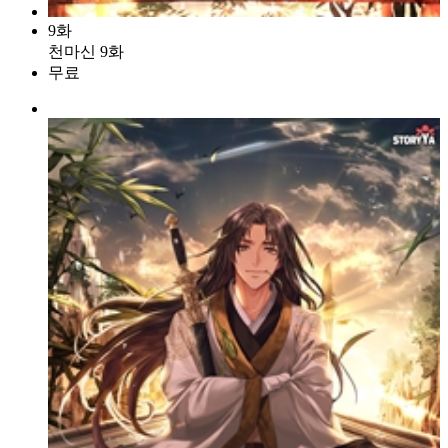
9화
천마신 9화
무료