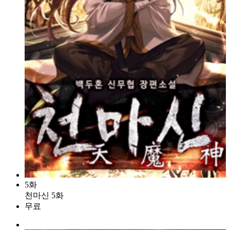
5화
천마신 5화
무료