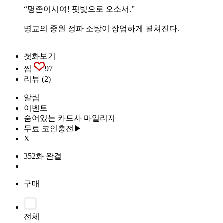
“명존이시여! 핏빛으로 오소서.”
명교의 중원 정파 소탕이 장엄하게 펼쳐진다.
첫화보기
찜
97
리뷰
(2)
알림
이벤트
숨어있는 카드사 마일리지
무료 코인충전▶
X
352화 완결
구매
전체