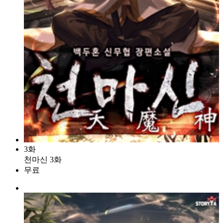
3화
천마신 3화
무료