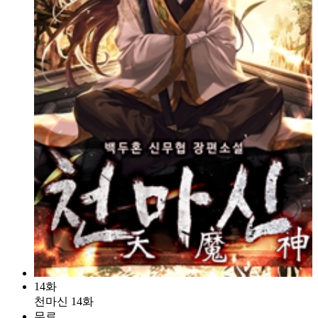
14화
천마신 14화
무료