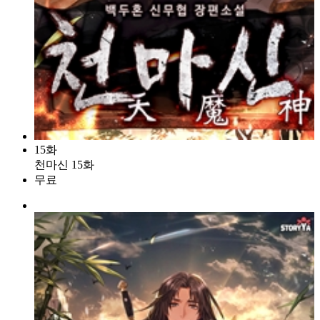
15화
천마신 15화
무료