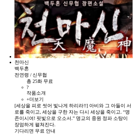
천마신
백두혼
전연령 / 신무협
총 25화 무료
?
작품소개
+더보기
[세상을 피로 씻어 빛나게 하리라!!] 아비와 그 아들이 서
로를 죽이고, 세상을 구한 자는 다시 세상을 죽이고. “명
존이시여! 핏빛으로 오소서.” 명교의 중원 정파 소탕이
장엄하게 펼쳐진다.
기다리면 무료 안내