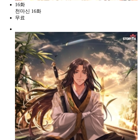
16화
천마신 16화
무료