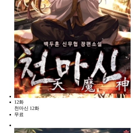
12화
천마신 12화
무료