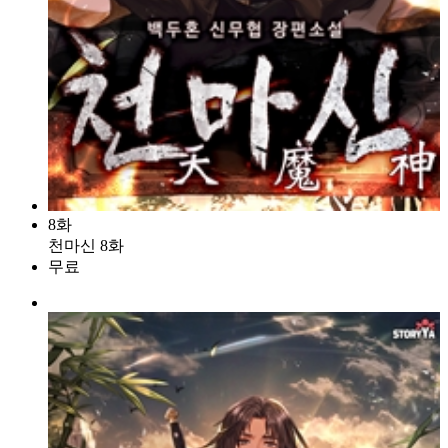
8화
천마신 8화
무료