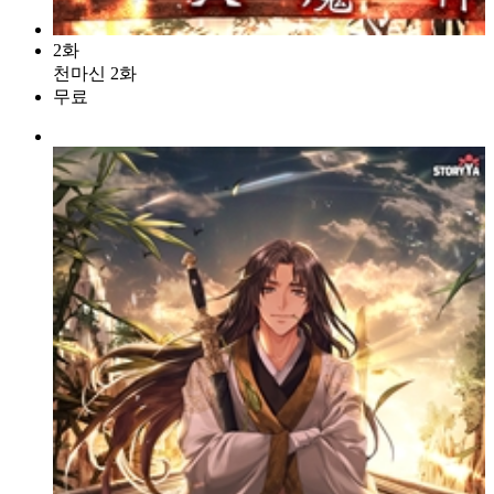
2화
천마신 2화
무료