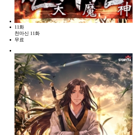
11화
천마신 11화
무료