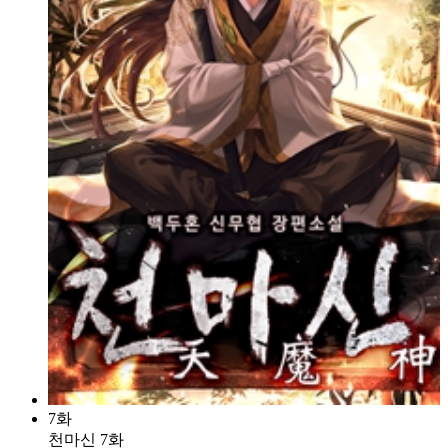
7화
천마신 7화