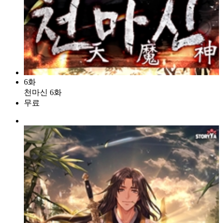
6화
천마신 6화
무료