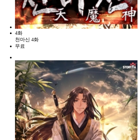
4화
천마신 4화
무료