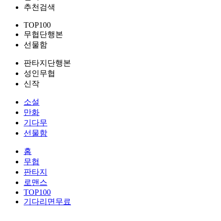
추천검색
TOP100
무협단행본
선물함
판타지단행본
성인무협
신작
소설
만화
기다무
선물함
홈
무협
판타지
로맨스
TOP100
기다리면무료