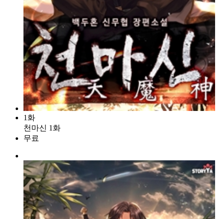
1화
천마신 1화
무료