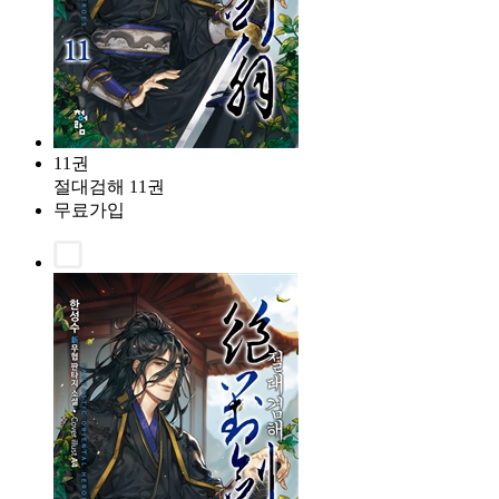
11권
절대검해 11권
무료가입