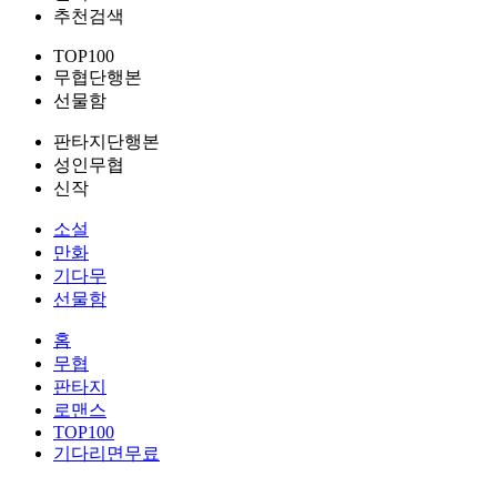
추천검색
TOP100
무협단행본
선물함
판타지단행본
성인무협
신작
소설
만화
기다무
선물함
홈
무협
판타지
로맨스
TOP100
기다리면무료