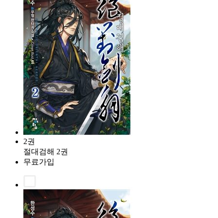
2권
절대검해 2권
무료가입