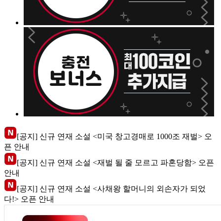
[공지] 신규 연재 소설 <미국 창고경매로 1000조 재벌> 오
픈 안내
[공지] 신규 연재 소설 <재벌 될 줄 모르고 파혼당함> 오픈
안내
[공지] 신규 연재 소설 <사채왕 할머니의 외손자가 되었
다!> 오픈 안내