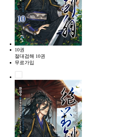
10권
절대검해 10권
무료가입