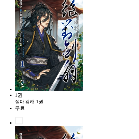
1권
절대검해 1권
무료