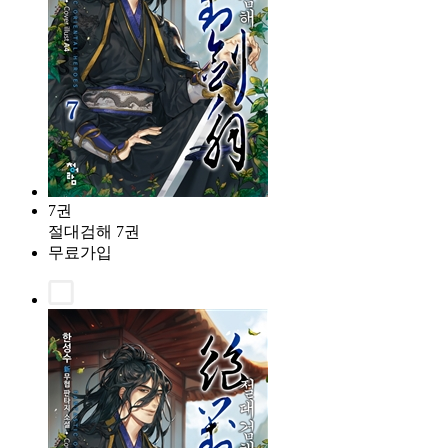
7권
절대검해 7권
무료가입