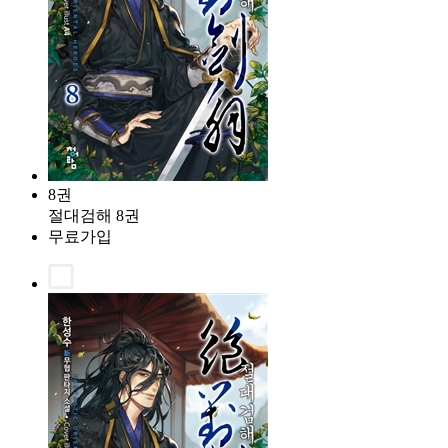
8권
절대검해 8권
무료가입