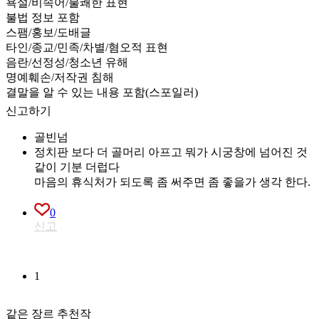
욕설/비속어/불쾌한 표현
불법 정보 포함
스팸/홍보/도배글
타인/종교/민족/차별/혐오적 표현
음란/선정성/청소년 유해
명예훼손/저작권 침해
결말을 알 수 있는 내용 포함(스포일러)
신고하기
골빈넘
정치판 보다 더 골머리 아프고 뭐가 시궁창에 넘어진 것
같이 기분 더럽다
마음의 휴식처가 되도록 좀 써주면 좀 좋을가 생각 한다.
0
신고
1
같은 장르 추천작