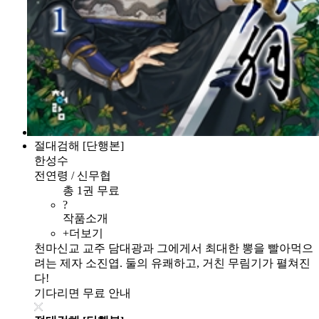
절대검해 [단행본]
한성수
전연령 / 신무협
총 1권 무료
?
작품소개
+더보기
천마신교 교주 담대광과 그에게서 최대한 뽕을 빨아먹으
려는 제자 소진엽. 둘의 유쾌하고, 거친 무림기가 펼쳐진
다!
기다리면 무료 안내