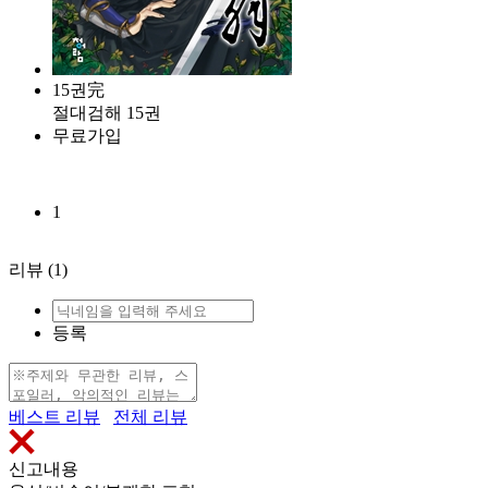
15권完
절대검해 15권
무료가입
1
리뷰
(1)
등록
베스트 리뷰
전체 리뷰
신고내용