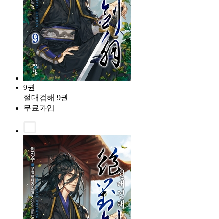
9권
절대검해 9권
무료가입