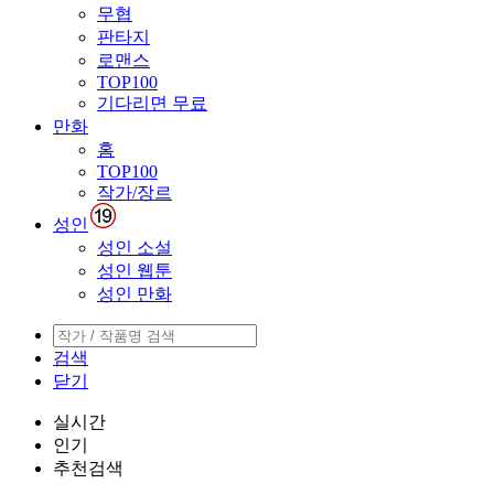
무협
판타지
로맨스
TOP100
기다리면 무료
만화
홈
TOP100
작가/장르
성인
성인 소설
성인 웹툰
성인 만화
검색
닫기
실시간
인기
추천검색