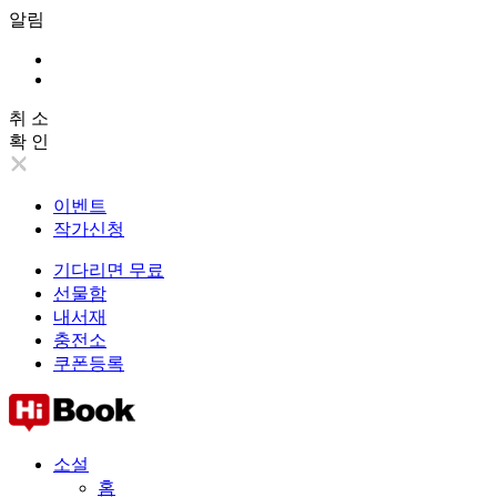
알림
취 소
확 인
이벤트
작가신청
기다리면 무료
선물함
내서재
충전소
쿠폰등록
소설
홈