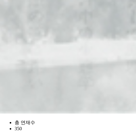
총 연재수
350