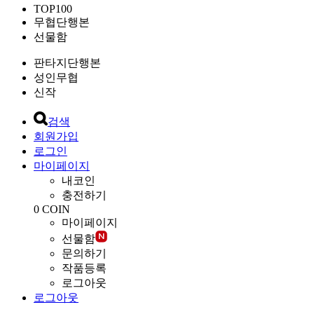
TOP100
무협단행본
선물함
판타지단행본
성인무협
신작
검색
회원가입
로그인
마이페이지
내코인
충전하기
0
COIN
마이페이지
선물함
문의하기
작품등록
로그아웃
로그아웃