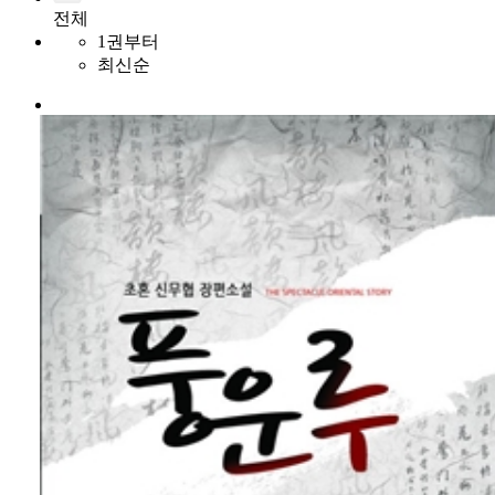
전체
1권부터
최신순