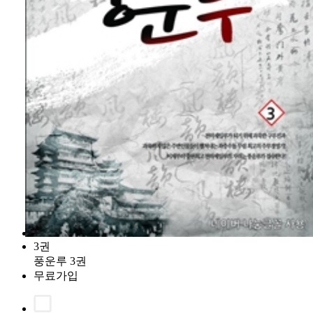
3권
풍운루 3권
무료가입