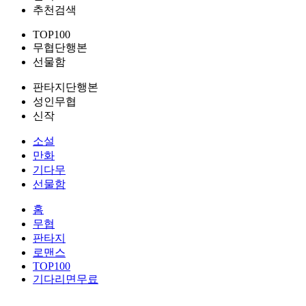
추천검색
TOP100
무협단행본
선물함
판타지단행본
성인무협
신작
소설
만화
기다무
선물함
홈
무협
판타지
로맨스
TOP100
기다리면무료