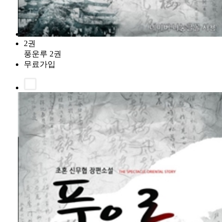
2권
풍운루 2권
무료가입