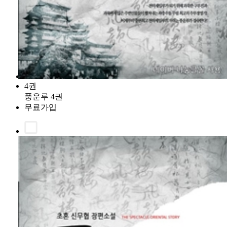
4권
풍운루 4권
무료가입