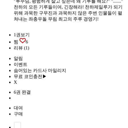
"루주님, 평범하게 살고 싶은데 왜 기루를 해요?" "......."
천하의 모든 기루들이여, 긴장해라! 천하제일루가 되기
위해 과묵한 구무진과 과묵하지 않은 주변 인물들이 펼
쳐내는 좌충우돌 무림 최고의 주루 경영기!
1권보기
찜
6
리뷰
(1)
알림
이벤트
숨어있는 카드사 마일리지
무료 코인충전▶
X
6권 완결
대여
구매