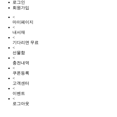
로그인
회원가입
<
마이페이지
<
내서재
<
기다리면 무료
<
선물함
<
충전내역
<
쿠폰등록
<
고객센터
<
이벤트
<
로그아웃