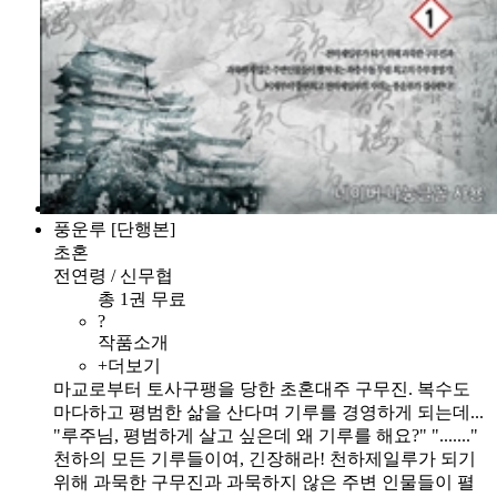
풍운루 [단행본]
초혼
전연령 / 신무협
총 1권 무료
?
작품소개
+더보기
마교로부터 토사구팽을 당한 초혼대주 구무진. 복수도
마다하고 평범한 삶을 산다며 기루를 경영하게 되는데...
"루주님, 평범하게 살고 싶은데 왜 기루를 해요?" "......."
천하의 모든 기루들이여, 긴장해라! 천하제일루가 되기
위해 과묵한 구무진과 과묵하지 않은 주변 인물들이 펼