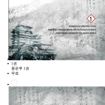
1권
풍운루 1권
무료