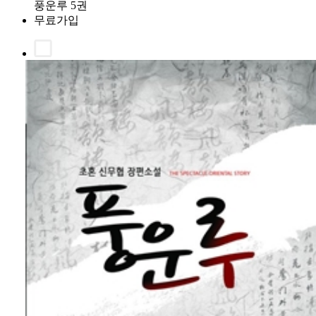
풍운루 5권
무료가입