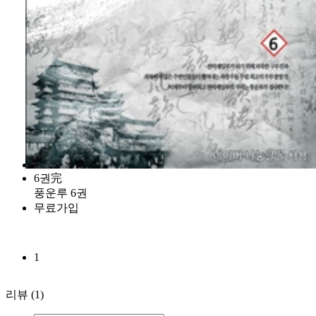
6권完
풍운루 6권
무료가입
1
리뷰
(1)