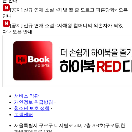
픈 안내
[공지] 신규 연재 소설 <재벌 될 줄 모르고 파혼당함> 오픈
안내
[공지] 신규 연재 소설 <사채왕 할머니의 외손자가 되었
다!> 오픈 안내
서비스 약관
·
개인정보 취급방침
·
청소년 보호 정책
·
고객센터
서울특별시 구로구 디지털로 242, 7층 703호(구로동,한
화비즈메트로 1차)