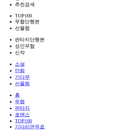
추천검색
TOP100
무협단행본
선물함
판타지단행본
성인무협
신작
소설
만화
기다무
선물함
홈
무협
판타지
로맨스
TOP100
기다리면무료