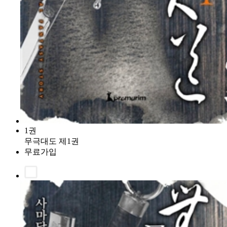
1권
무극대도 제1권
무료가입