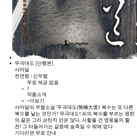
무극대도 [단행본]
사마달
전연령 / 신무협
무료 제공 없음
?
작품소개
+더보기
사마달의 무협소설 '무극대도(無極大道)' 복수는 또 다른
복수를 낳는 것인가? 무극대도! 피의 복수를 부르는 원한
의 끝은 그리 순탄치 만은 않다. 사할을 건 영웅들의 혈
전! 그 타들어가는 갈증에 숨죽일 수 밖에 없다
기다리면 무료 안내