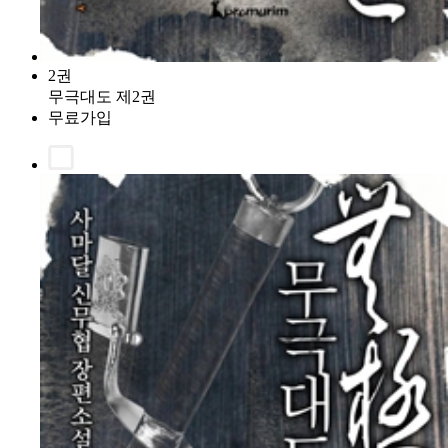
2권
무극대도 제2권
무료가입