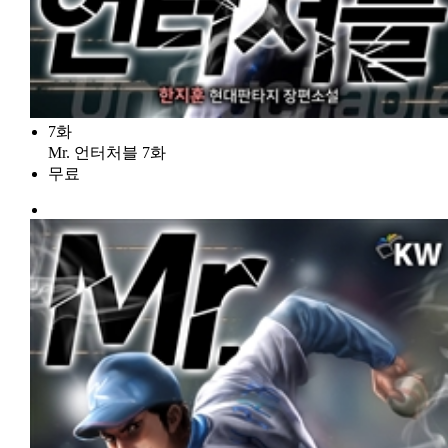
7화
Mr. 언터처블 7화
무료