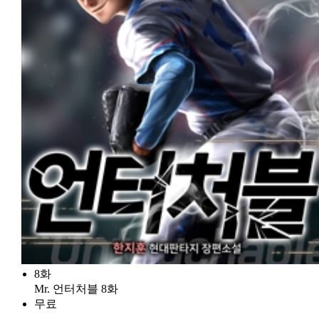
8화
Mr. 언터처블 8화
무료