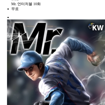
Mr. 언터처블 10화
무료