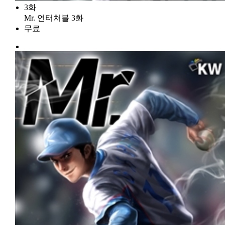
3화
Mr. 언터처블 3화
무료