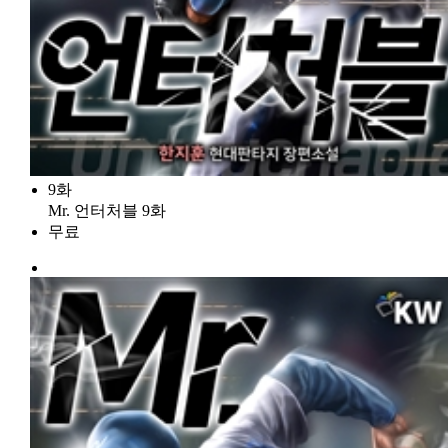
9화
Mr. 언터처블 9화
무료