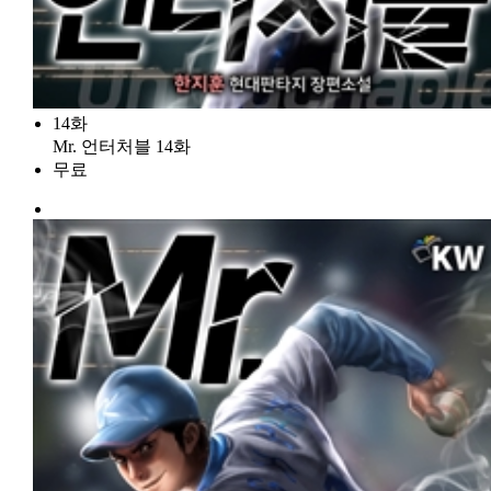
14화
Mr. 언터처블 14화
무료