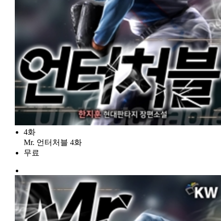
4화
Mr. 언터처블 4화
무료