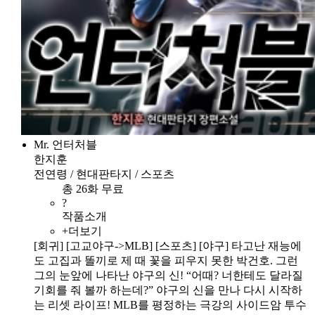
Mr. 언터처블
한지훈
전연령 / 현대판타지 / 스포츠
총 26화 무료
?
작품소개
+더보기
[회귀] [고교야구->MLB] [스포츠] [야구] 타고난 재능에
도 고집과 똘끼로 제 때 꽃을 피우지 못한 박건호. 그런
그의 눈앞에 나타난 야구의 신! “어때? 너한테도 달라질
기회를 줘 볼까 하는데?” 야구의 신을 만나 다시 시작하
는 리셋 라이프! MLB를 평정하는 극강의 사이드암 투수