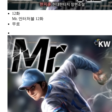
12화
Mr. 언터처블 12화
무료