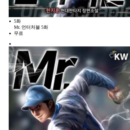
5화
Mr. 언터처블 5화
무료