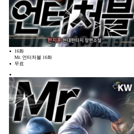
16화
Mr. 언터처블 16화
무료