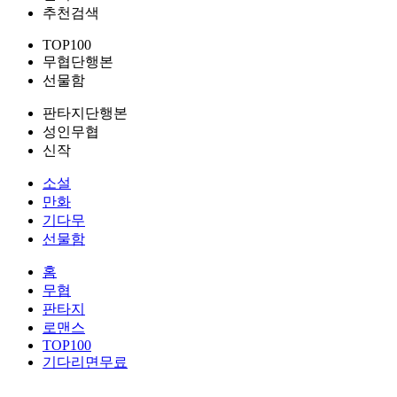
추천검색
TOP100
무협단행본
선물함
판타지단행본
성인무협
신작
소설
만화
기다무
선물함
홈
무협
판타지
로맨스
TOP100
기다리면무료