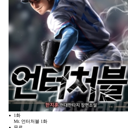
1화
Mr. 언터처블 1화
무료