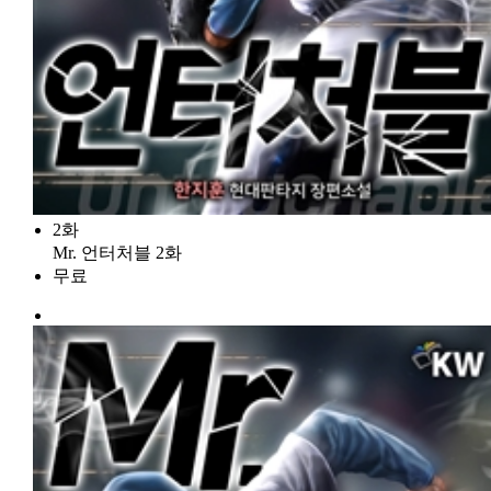
2화
Mr. 언터처블 2화
무료