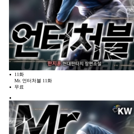
11화
Mr. 언터처블 11화
무료