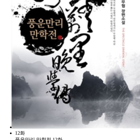
12화
풍운만리 만학전 12화