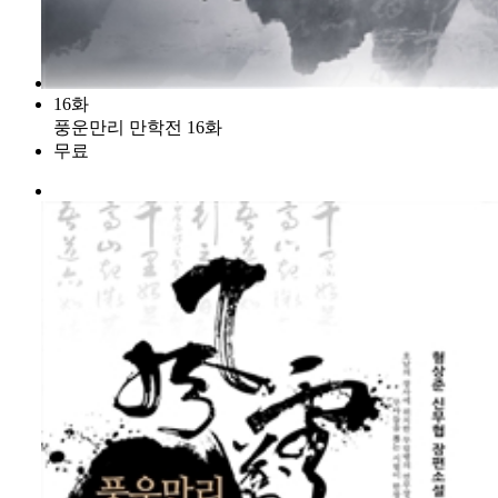
16화
풍운만리 만학전 16화
무료