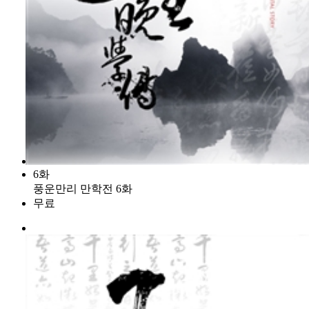
6화
풍운만리 만학전 6화
무료