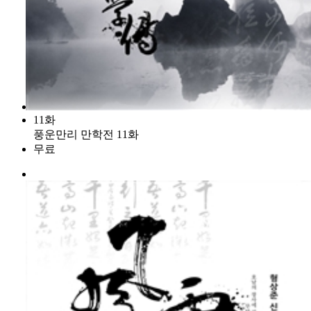
11화
풍운만리 만학전 11화
무료