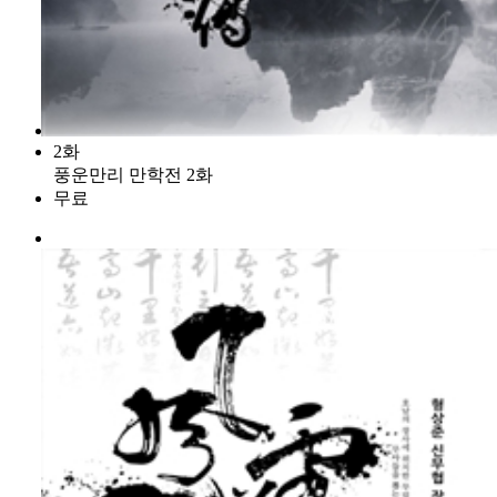
2화
풍운만리 만학전 2화
무료