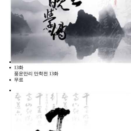
13화
풍운만리 만학전 13화
무료