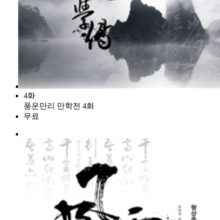
4화
풍운만리 만학전 4화
무료