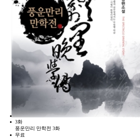
3화
풍운만리 만학전 3화
무료