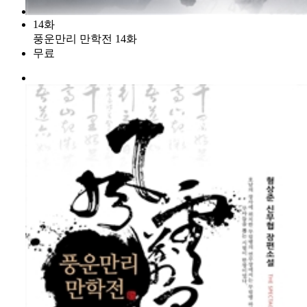
14화
풍운만리 만학전 14화
무료