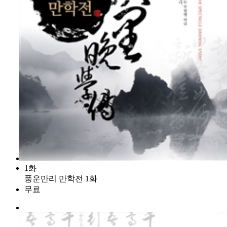
1화
풍운만리 만학전 1화
무료