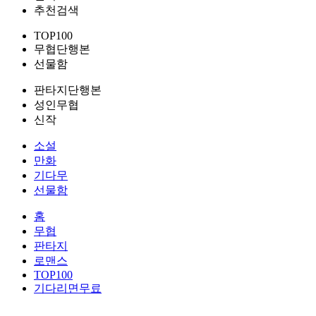
추천검색
TOP100
무협단행본
선물함
판타지단행본
성인무협
신작
소설
만화
기다무
선물함
홈
무협
판타지
로맨스
TOP100
기다리면무료