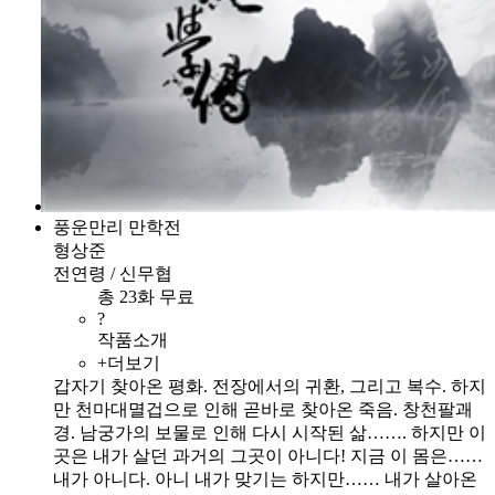
풍운만리 만학전
형상준
전연령 / 신무협
총 23화 무료
?
작품소개
+더보기
갑자기 찾아온 평화. 전장에서의 귀환, 그리고 복수. 하지
만 천마대멸겁으로 인해 곧바로 찾아온 죽음. 창천팔괘
경. 남궁가의 보물로 인해 다시 시작된 삶……. 하지만 이
곳은 내가 살던 과거의 그곳이 아니다! 지금 이 몸은……
내가 아니다. 아니 내가 맞기는 하지만…… 내가 살아온