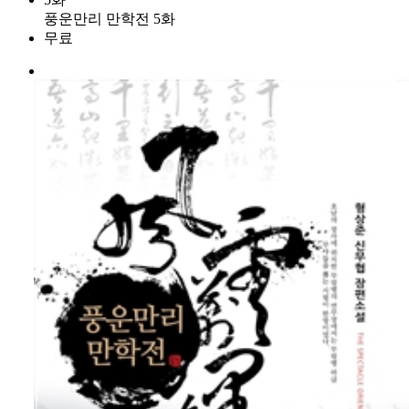
풍운만리 만학전 5화
무료