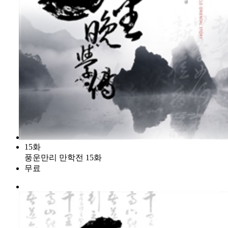
15화
풍운만리 만학전 15화
무료