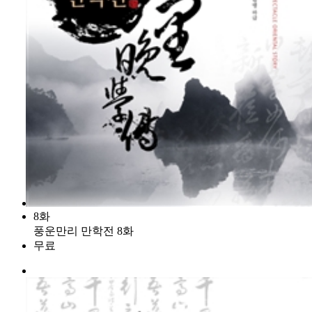
8화
풍운만리 만학전 8화
무료