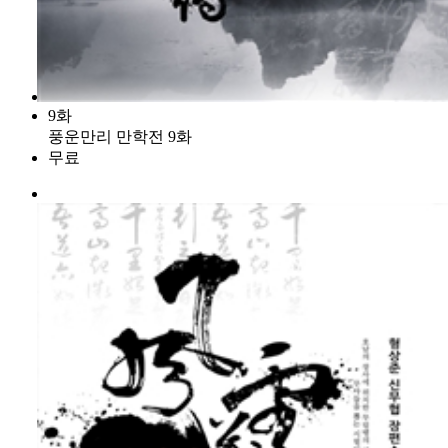
9화
풍운만리 만학전 9화
무료