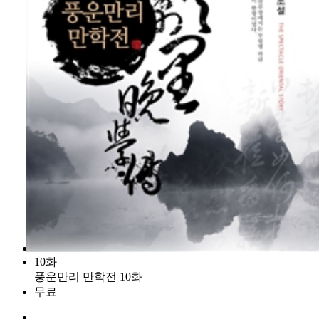
10화
풍운만리 만학전 10화
무료