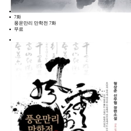
7화
풍운만리 만학전 7화
무료