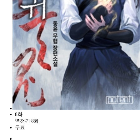
8화
역천귀 8화
무료