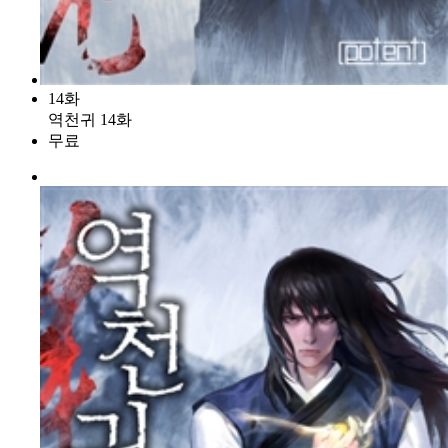
14화
역천귀 14화
무료