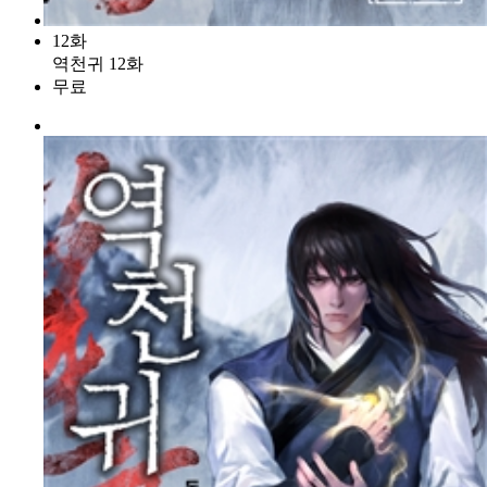
12화
역천귀 12화
무료