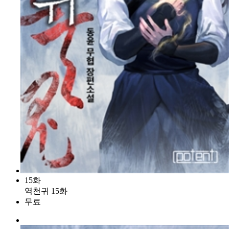
15화
역천귀 15화
무료