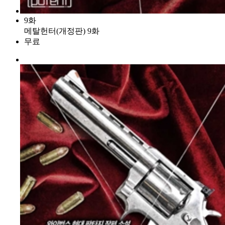
9화
메탈헌터(개정판) 9화
무료