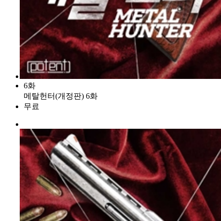
6화
메탈헌터(개정판) 6화
무료