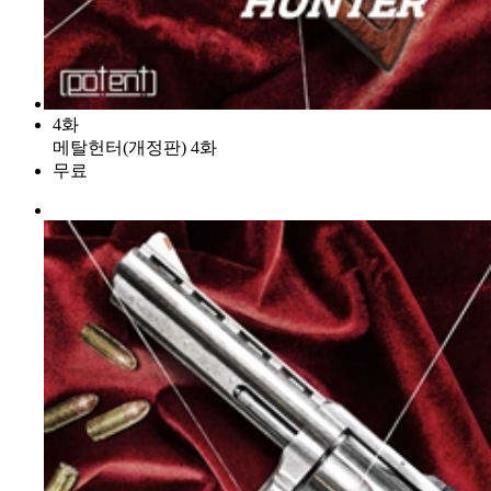
4화
메탈헌터(개정판) 4화
무료