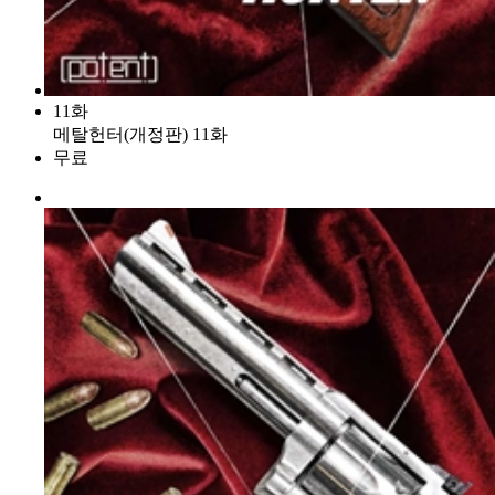
11화
메탈헌터(개정판) 11화
무료