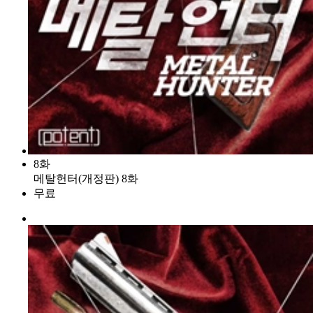
8화
메탈헌터(개정판) 8화
무료