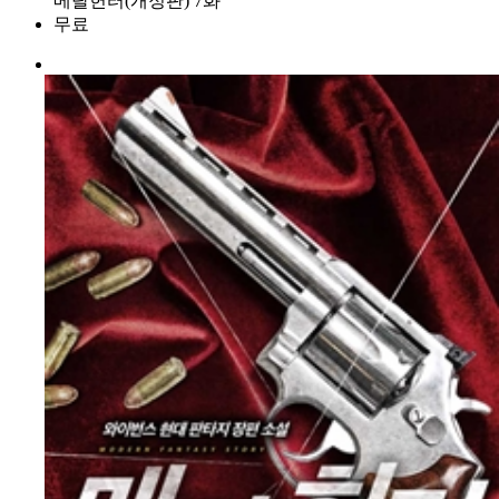
메탈헌터(개정판) 7화
무료