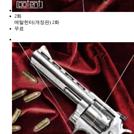
2화
메탈헌터(개정판) 2화
무료