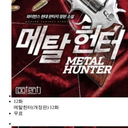
12화
메탈헌터(개정판) 12화
무료