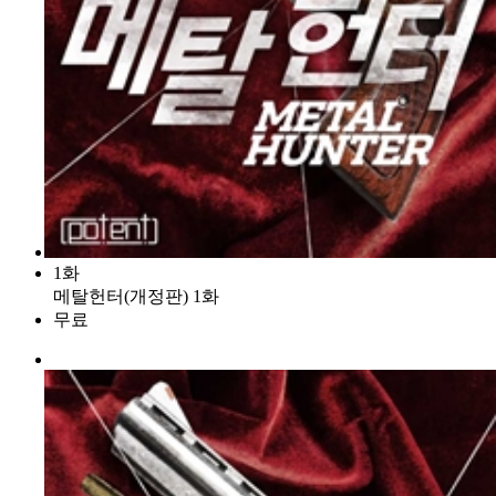
1화
메탈헌터(개정판) 1화
무료