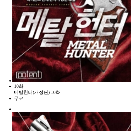
10화
메탈헌터(개정판) 10화
무료