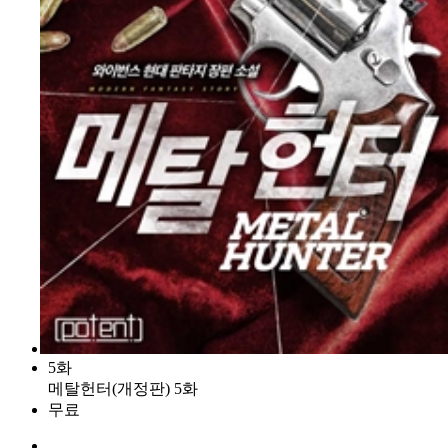
5화
메탈헌터(개정판) 5화
무료