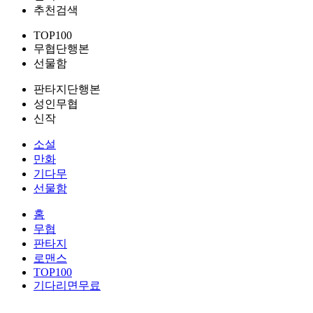
추천검색
TOP100
무협단행본
선물함
판타지단행본
성인무협
신작
소설
만화
기다무
선물함
홈
무협
판타지
로맨스
TOP100
기다리면무료