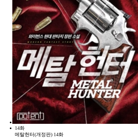
14화
메탈헌터(개정판) 14화