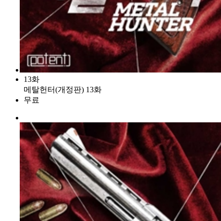
13화
메탈헌터(개정판) 13화
무료