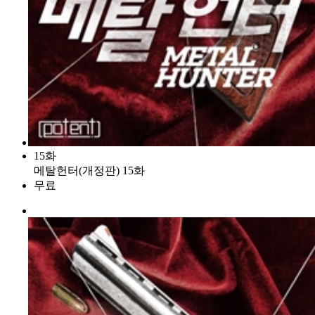
15화
메탈헌터(개정판) 15화
무료