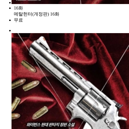
16화
메탈헌터(개정판) 16화
무료