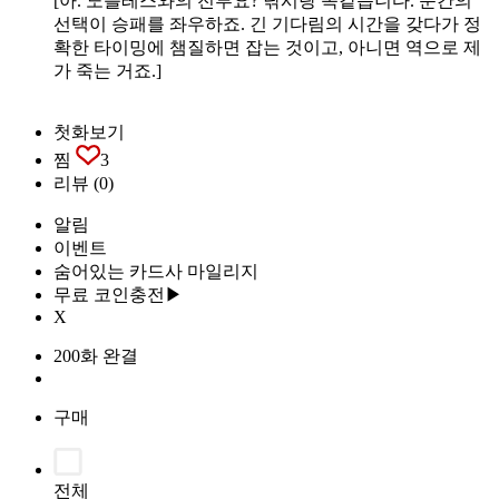
[아. 노블레스와의 전투요? 낚시랑 똑같습니다. 순간의
선택이 승패를 좌우하죠. 긴 기다림의 시간을 갖다가 정
확한 타이밍에 챔질하면 잡는 것이고, 아니면 역으로 제
가 죽는 거죠.]
첫화보기
찜
3
리뷰
(0)
알림
이벤트
숨어있는 카드사 마일리지
무료 코인충전▶
X
200화 완결
구매
전체