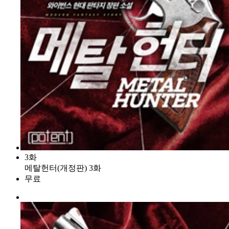
3화
메탈헌터(개정판) 3화
무료