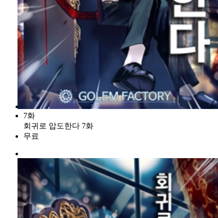
7화
회귀로 압도한다 7화
무료