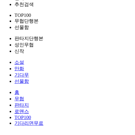
추천검색
TOP100
무협단행본
선물함
판타지단행본
성인무협
신작
소설
만화
기다무
선물함
홈
무협
판타지
로맨스
TOP100
기다리면무료