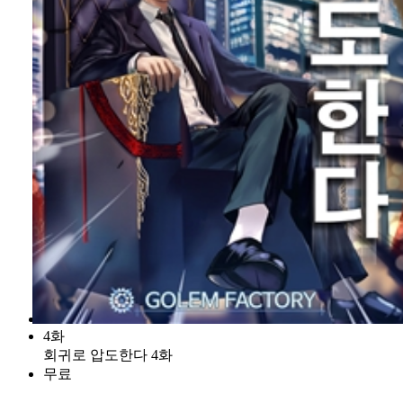
4화
회귀로 압도한다 4화
무료