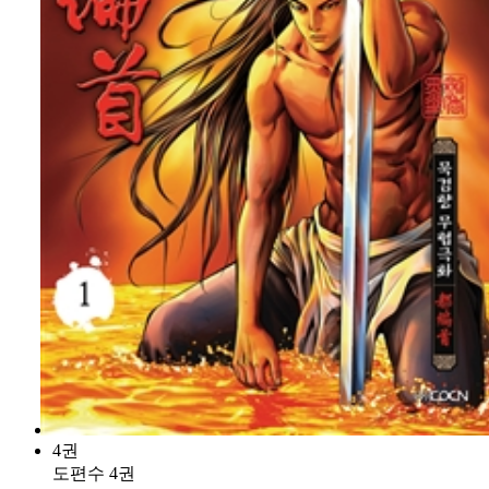
4권
도편수 4권