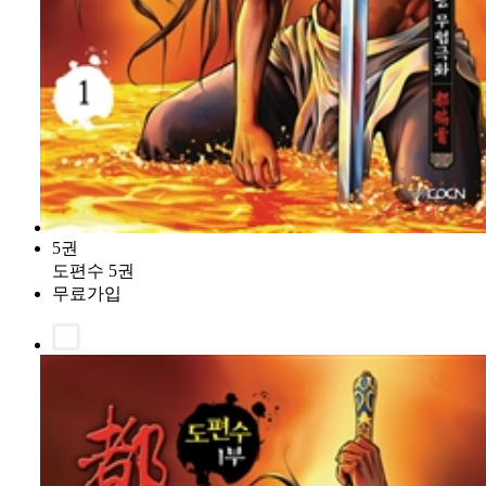
5권
도편수 5권
무료가입