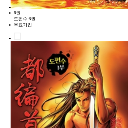
6권
도편수 6권
무료가입