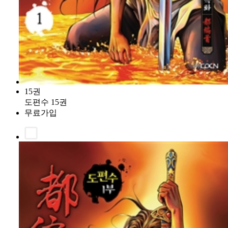
15권
도편수 15권
무료가입