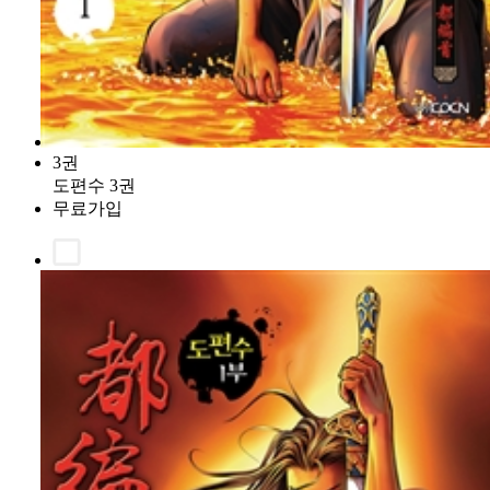
3권
도편수 3권
무료가입