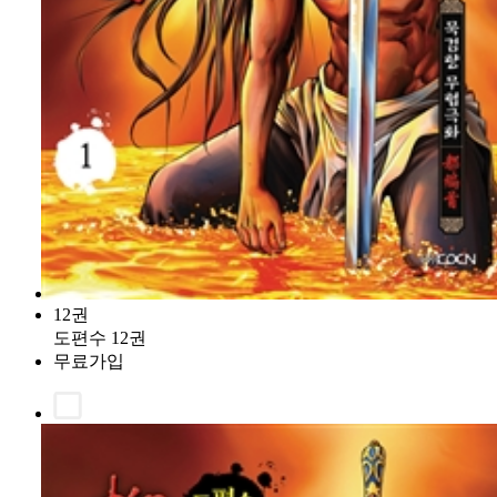
12권
도편수 12권
무료가입