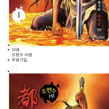
10권
도편수 10권
무료가입