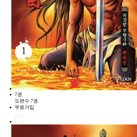
7권
도편수 7권
무료가입