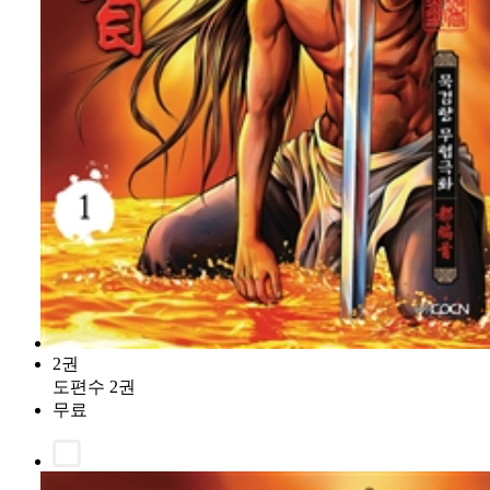
2권
도편수 2권
무료