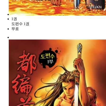
1권
도편수 1권
무료