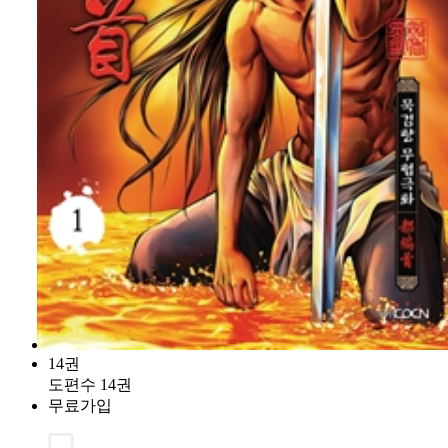
14권
도편수 14권
무료가입