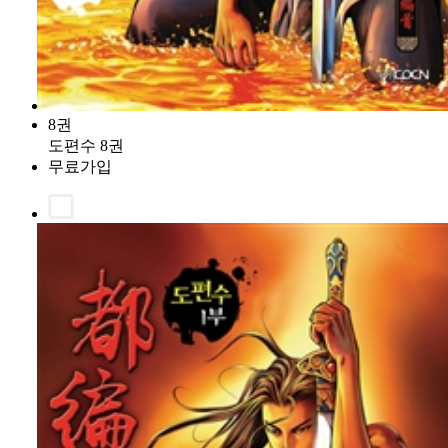
8권
도편수 8권
무료가입