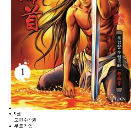
9권
도편수 9권
무료가입