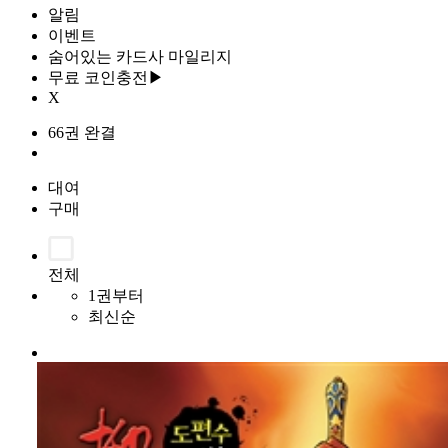
알림
이벤트
숨어있는 카드사 마일리지
무료 코인충전▶
X
66권 완결
대여
구매
전체
1권부터
최신순