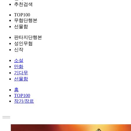
추천검색
TOP100
무협단행본
선물함
판타지단행본
성인무협
신작
소설
만화
기다무
선물함
홈
TOP100
작가/장르