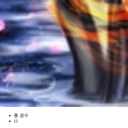
총 권수
11