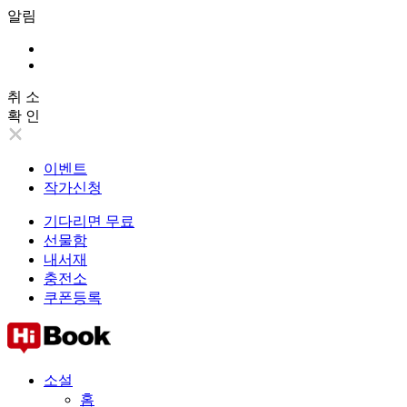
알림
취 소
확 인
이벤트
작가신청
기다리면 무료
선물함
내서재
충전소
쿠폰등록
소설
홈