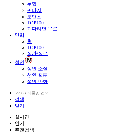
무협
판타지
로맨스
TOP100
기다리면 무료
만화
홈
TOP100
작가/장르
성인
성인 소설
성인 웹툰
성인 만화
검색
닫기
실시간
인기
추천검색