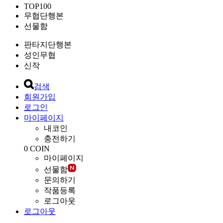
TOP100
무협단행본
선물함
판타지단행본
성인무협
신작
검색
회원가입
로그인
마이페이지
내코인
충전하기
0
COIN
마이페이지
선물함
문의하기
작품등록
로그아웃
로그아웃