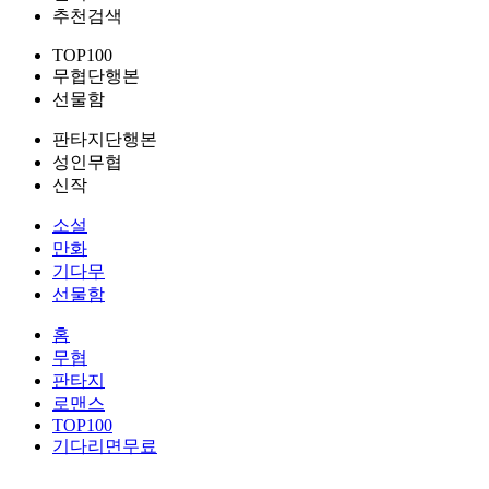
추천검색
TOP100
무협단행본
선물함
판타지단행본
성인무협
신작
소설
만화
기다무
선물함
홈
무협
판타지
로맨스
TOP100
기다리면무료