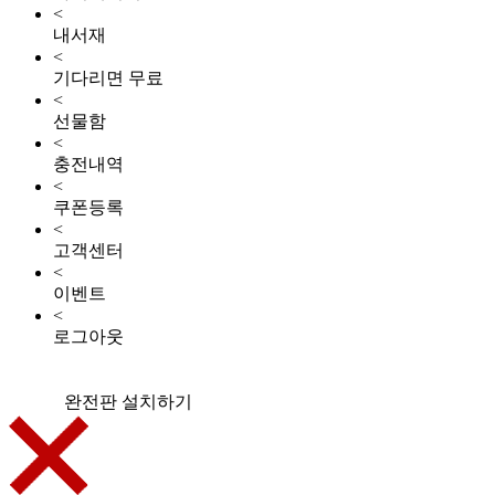
<
내서재
<
기다리면 무료
<
선물함
<
충전내역
<
쿠폰등록
<
고객센터
<
이벤트
<
로그아웃
완전판 설치하기