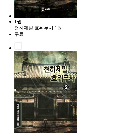
1권
천하제일 호위무사 1권
무료