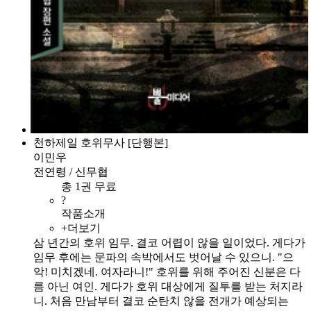
천하제일 호위무사 [단행본]
이민우
전연령 / 신무협
총 1권 무료
?
작품소개
+더보기
삼 년간의 호위 임무. 결코 어렵이 않을 일이었다. 게다가
임무 후에는 문파의 속박에서도 벗어날 수 있으니. "으
악! 미치겠네. 여자라니!" 호위를 위해 주어진 신분은 다
름 아닌 여인. 게다가 호위 대상에게 질투를 받는 처지라
니. 처음 만남부터 결코 순탄치 않을 전개가 예상되는