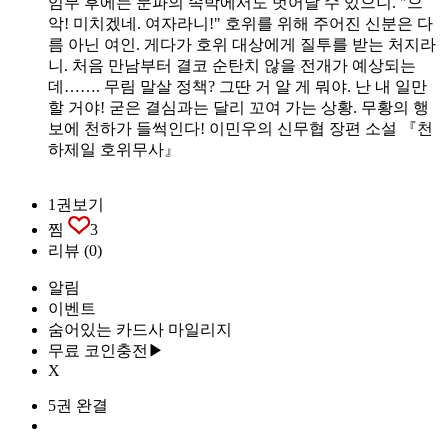
임무 후에는 문파의 속박에서도 벗어날 수 있으니. "으
악! 미치겠네. 여자라니!" 호위를 위해 주어진 신분은 다
름 아닌 여인. 게다가 호위 대상에게 질투를 받는 처지라
니. 처음 만남부터 결코 순탄치 않을 전개가 예상되는
데……. 무림 말살 정책? 그딴 거 알 게 뭐야. 난 내 일만
할 거야! 굳은 결심과는 달리 꼬여 가는 상황. 무황의 행
보에 천하가 들썩인다! 이민우의 신무협 장편 소설 『천
하제일 호위무사』
1권보기
찜
3
리뷰
(0)
알림
이벤트
숨어있는 카드사 마일리지
무료 코인충전▶
X
5권 완결