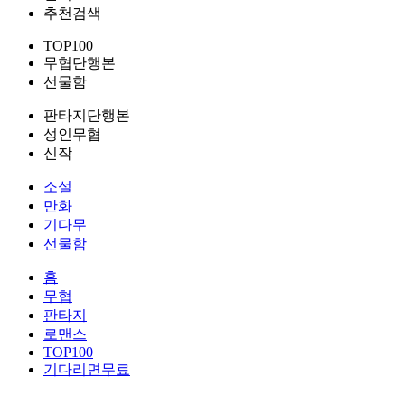
추천검색
TOP100
무협단행본
선물함
판타지단행본
성인무협
신작
소설
만화
기다무
선물함
홈
무협
판타지
로맨스
TOP100
기다리면무료