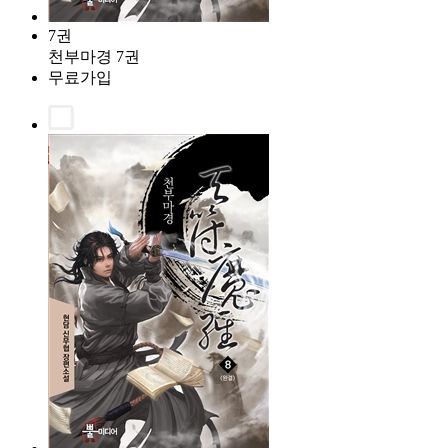
7권
천부마경 7권
무료가입