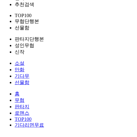
추천검색
TOP100
무협단행본
선물함
판타지단행본
성인무협
신작
소설
만화
기다무
선물함
홈
무협
판타지
로맨스
TOP100
기다리면무료