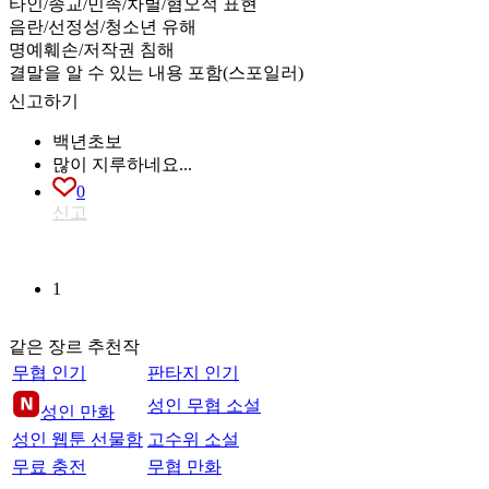
타인/종교/민족/차별/혐오적 표현
음란/선정성/청소년 유해
명예훼손/저작권 침해
결말을 알 수 있는 내용 포함(스포일러)
신고하기
백년초보
많이 지루하네요...
0
신고
1
같은 장르 추천작
무협 인기
판타지 인기
성인 무협 소설
성인 만화
성인 웹툰 선물함
고수위 소설
무료 충전
무협 만화