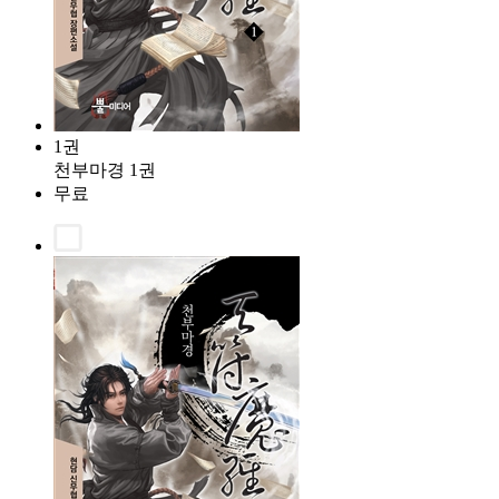
1권
천부마경 1권
무료