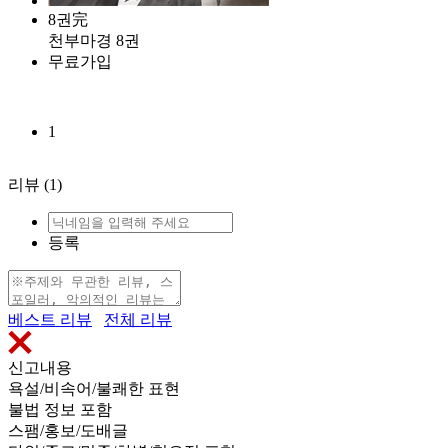
8권完
천부마경 8권
무료가입
1
리뷰
(1)
등록
베스트 리뷰
전체 리뷰
신고내용
욕설/비속어/불쾌한 표현
불법 정보 포함
스팸/홍보/도배글