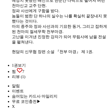
예상치 못했던 배신으로 한순간 나락으로 떨어져 버린
천마신교 교주 단현.
정파 사선에게 구함을 받다.
놈들이 범한 단 하나의 실수는 나를 확실히 끝장내지 못
했다는 것이다.
마의 종주와 정파 사선과의 기묘한 동거, 그리고 접하게
된 천마의 절세무학 천부마경.
고난을 이겨낸 진정한 강자가 되어 무림사에 남을 전설
을 펼쳐낸다.
현담의 신무협 장편 소설 『천부 마경』 제 1권.
1권보기
찜
7
리뷰
(1)
알림
이벤트
숨어있는 카드사 마일리지
무료 코인충전▶
X