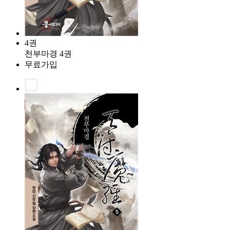
4권
천부마경 4권
무료가입