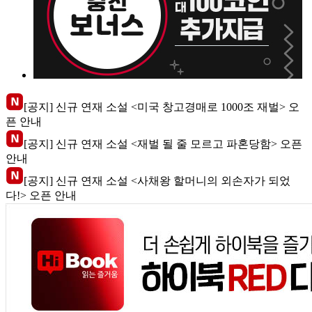
[공지] 신규 연재 소설 <미국 창고경매로 1000조 재벌> 오
픈 안내
[공지] 신규 연재 소설 <재벌 될 줄 모르고 파혼당함> 오픈
안내
[공지] 신규 연재 소설 <사채왕 할머니의 외손자가 되었
다!> 오픈 안내