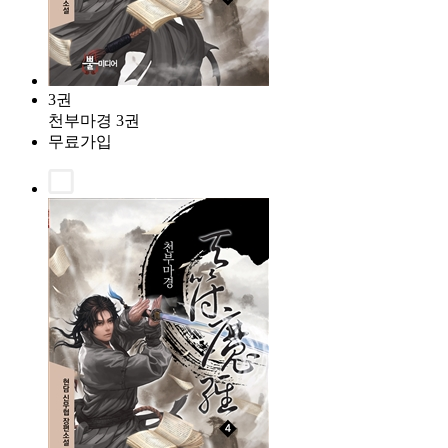
3권
천부마경 3권
무료가입