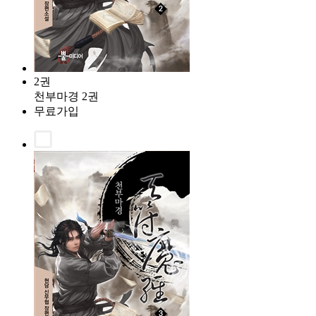
2권
천부마경 2권
무료가입