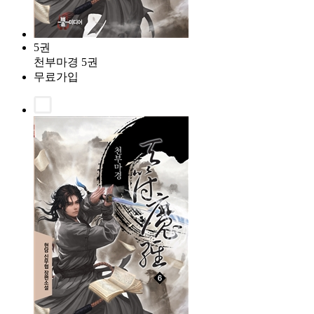
5권
천부마경 5권
무료가입