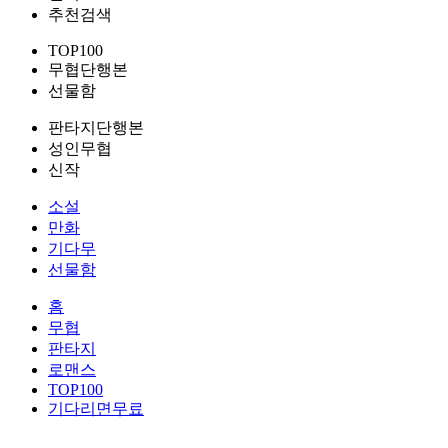
추천검색
TOP100
무협단행본
선물함
판타지단행본
성인무협
신작
소설
만화
기다무
선물함
홈
무협
판타지
로맨스
TOP100
기다리면무료