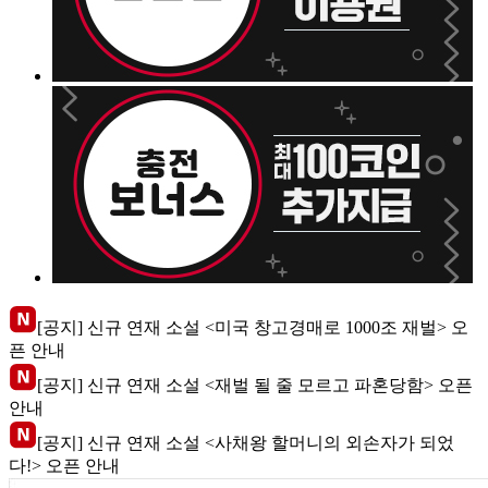
[공지] 신규 연재 소설 <미국 창고경매로 1000조 재벌> 오
픈 안내
[공지] 신규 연재 소설 <재벌 될 줄 모르고 파혼당함> 오픈
안내
[공지] 신규 연재 소설 <사채왕 할머니의 외손자가 되었
다!> 오픈 안내