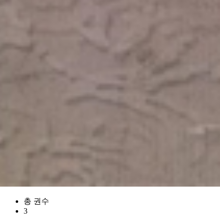
총 권수
3