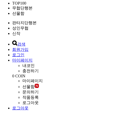
TOP100
무협단행본
선물함
판타지단행본
성인무협
신작
검색
회원가입
로그인
마이페이지
내코인
충전하기
0
COIN
마이페이지
선물함
문의하기
작품등록
로그아웃
로그아웃