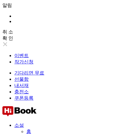
알림
취 소
확 인
이벤트
작가신청
기다리면 무료
선물함
내서재
충전소
쿠폰등록
소설
홈