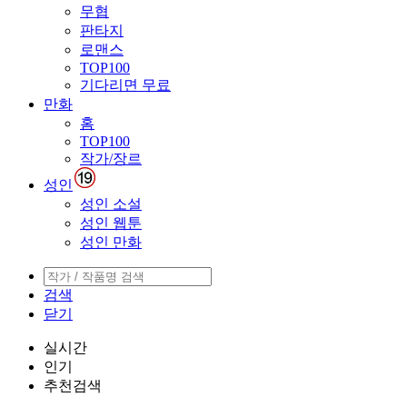
무협
판타지
로맨스
TOP100
기다리면 무료
만화
홈
TOP100
작가/장르
성인
성인 소설
성인 웹툰
성인 만화
검색
닫기
실시간
인기
추천검색