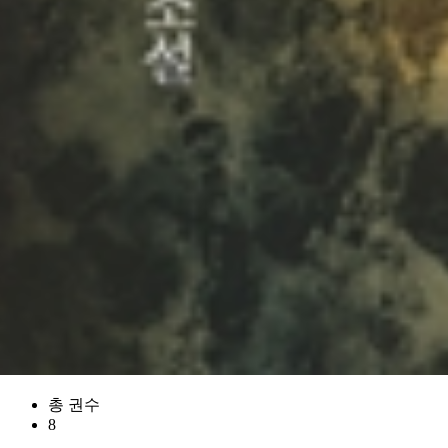
총 권수
8