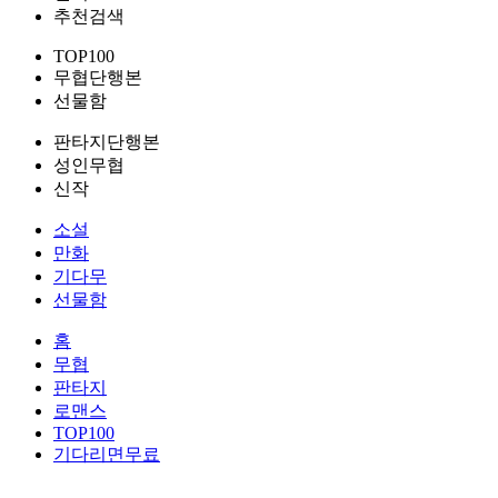
추천검색
TOP100
무협단행본
선물함
판타지단행본
성인무협
신작
소설
만화
기다무
선물함
홈
무협
판타지
로맨스
TOP100
기다리면무료