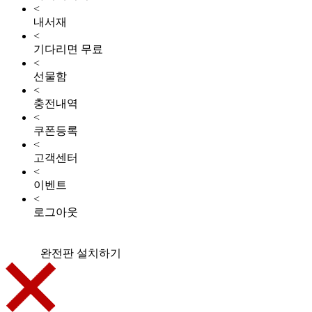
<
내서재
<
기다리면 무료
<
선물함
<
충전내역
<
쿠폰등록
<
고객센터
<
이벤트
<
로그아웃
완전판 설치하기