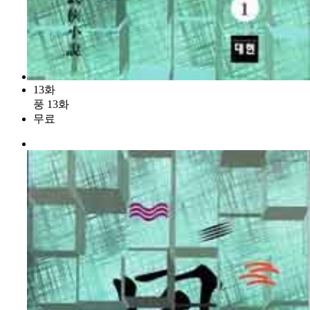
13화
풍 13화
무료