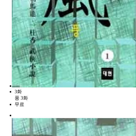
3화
풍 3화
무료