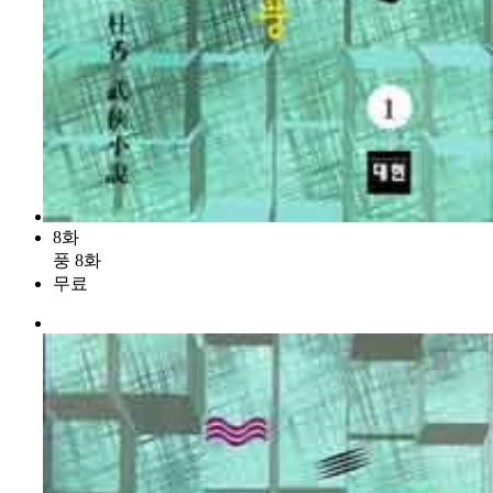
8화
풍 8화
무료