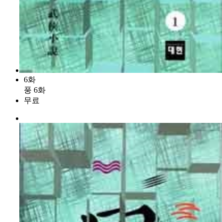
6화
풍 6화
무료