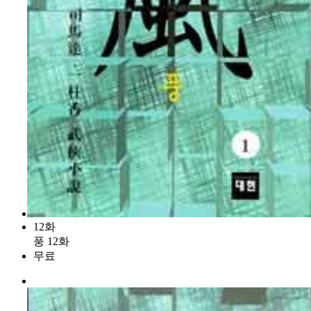
12화
풍 12화
무료