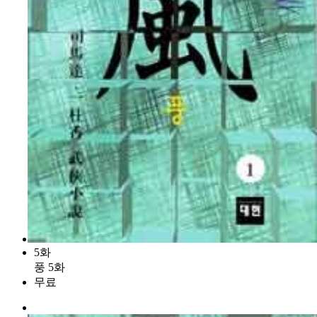
5화
풍 5화
무료