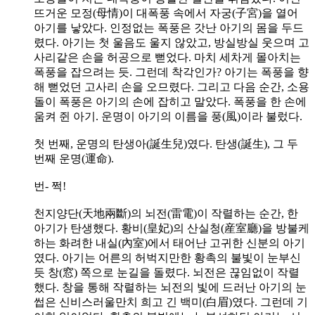
뜨거운 모정(母情)이 대폭풍 속에서 자궁(子宮)을 열어
아기를 낳았다. 인정없는 폭풍은 갓난 아기의 몸을 두드
렸다. 아기는 첫 울음도 울지 않았고, 방실방실 웃으며 고
사리같은 손을 허공으로 뻗었다. 마치 세차게 몰아치는
폭풍을 잡으려는 듯. 그런데 착각인가? 아기는 폭풍을 향
해 뻗었던 고사리 손을 오므렸다. 그리고 다음 순간, 소용
돌이 폭풍은 아기의 손에 잡히고 말았다. 폭풍을 한 손에
움켜 쥔 아기. 운명이 아기의 이름을 풍(風)이라 불렀다.
첫 번째, 운명의 탄생아(誕生兒)였다. 탄생(誕生), 그 두
번째 운명(運命).
번- 쩍!
천지양단(天地兩斷)의 뇌전(雷電)이 작렬하는 순간, 한
아기가 탄생했다. 황비(皇妃)의 산실청(産室廳)을 방불케
하는 화려한 내실(內室)에서 태어난 고귀한 신분의 아기
였다. 아기는 어른의 허벅지만한 황촉의 불빛이 눈부신
듯 창(窓) 쪽으로 눈길을 돌렸다. 뇌전은 끊임없이 작렬
했다. 창을 통해 작렬하는 뇌전의 빛에 드러난 아기의 눈
썹은 신비스러울만치 희고 긴 백미(白眉)였다. 그런데 기