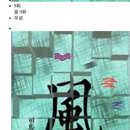
9화
풍 9화
무료