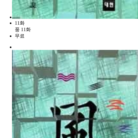
11화
풍 11화
무료