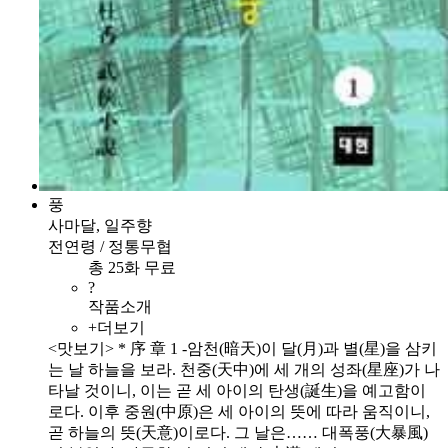
풍
사마달, 일주향
전연령 / 정통무협
총 25화 무료
?
작품소개
+더보기
<맛보기> * 序 章 1 -암천(暗天)이 달(月)과 별(星)을 삼키
는 날 하늘을 보라. 천중(天中)에 세 개의 성좌(星座)가 나
타날 것이니, 이는 곧 세 아이의 탄생(誕生)을 예고함이
로다. 이후 중원(中原)은 세 아이의 뜻에 따라 움직이니,
곧 하늘의 뜻(天意)이로다. 그 날은…… 대폭풍(大暴風)