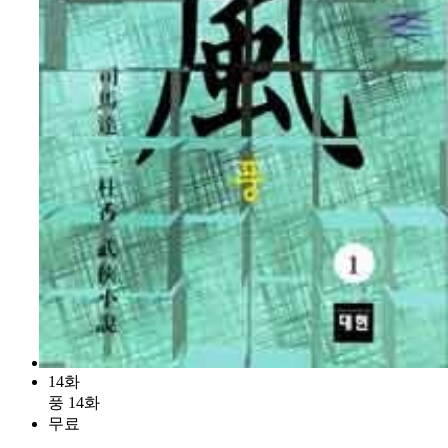
14화
풍 14화
무료