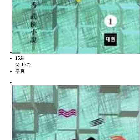
15화
풍 15화
무료