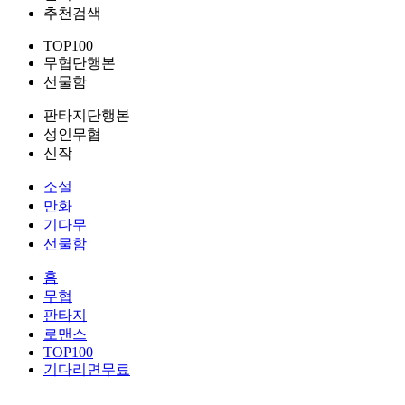
추천검색
TOP100
무협단행본
선물함
판타지단행본
성인무협
신작
소설
만화
기다무
선물함
홈
무협
판타지
로맨스
TOP100
기다리면무료