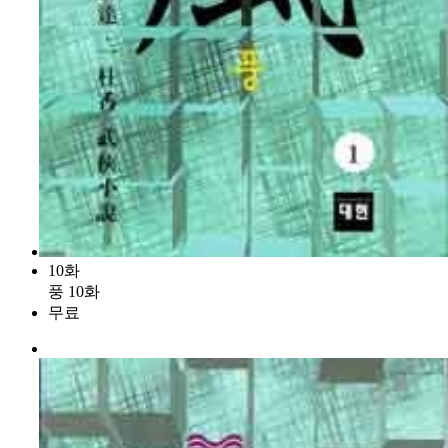
10화
풍 10화
무료