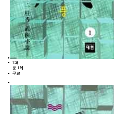
1화
풍 1화
무료