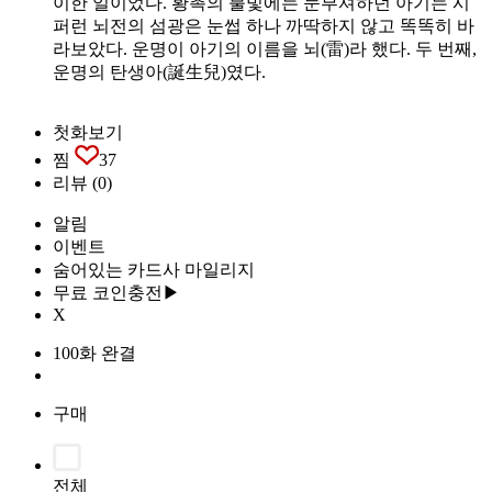
이한 일이었다. 황촉의 불빛에는 눈부셔하던 아기는 시
퍼런 뇌전의 섬광은 눈썹 하나 까딱하지 않고 똑똑히 바
라보았다. 운명이 아기의 이름을 뇌(雷)라 했다. 두 번째,
운명의 탄생아(誕生兒)였다.
첫화보기
찜
37
리뷰
(0)
알림
이벤트
숨어있는 카드사 마일리지
무료 코인충전▶
X
100화 완결
구매
전체