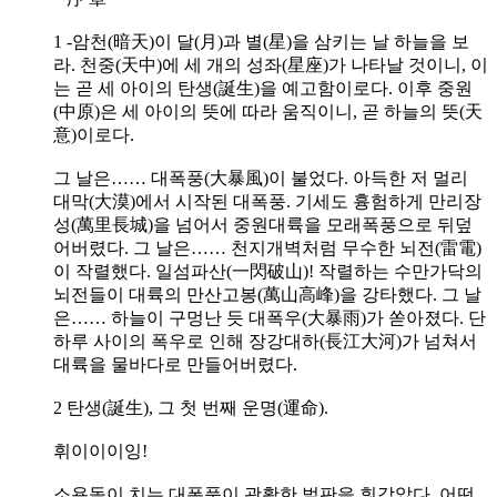
1 -암천(暗天)이 달(月)과 별(星)을 삼키는 날 하늘을 보
라. 천중(天中)에 세 개의 성좌(星座)가 나타날 것이니, 이
는 곧 세 아이의 탄생(誕生)을 예고함이로다. 이후 중원
(中原)은 세 아이의 뜻에 따라 움직이니, 곧 하늘의 뜻(天
意)이로다.
그 날은…… 대폭풍(大暴風)이 불었다. 아득한 저 멀리
대막(大漠)에서 시작된 대폭풍. 기세도 흉험하게 만리장
성(萬里長城)을 넘어서 중원대륙을 모래폭풍으로 뒤덮
어버렸다. 그 날은…… 천지개벽처럼 무수한 뇌전(雷電)
이 작렬했다. 일섬파산(一閃破山)! 작렬하는 수만가닥의
뇌전들이 대륙의 만산고봉(萬山高峰)을 강타했다. 그 날
은…… 하늘이 구멍난 듯 대폭우(大暴雨)가 쏟아졌다. 단
하루 사이의 폭우로 인해 장강대하(長江大河)가 넘쳐서
대륙을 물바다로 만들어버렸다.
2 탄생(誕生), 그 첫 번째 운명(運命).
휘이이이잉!
소용돌이 치는 대폭풍이 광활한 벌판을 휘감았다. 어떤