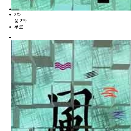
2화
풍 2화
무료