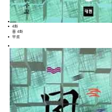
4화
풍 4화
무료