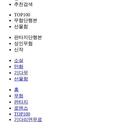
추천검색
TOP100
무협단행본
선물함
판타지단행본
성인무협
신작
소설
만화
기다무
선물함
홈
무협
판타지
로맨스
TOP100
기다리면무료