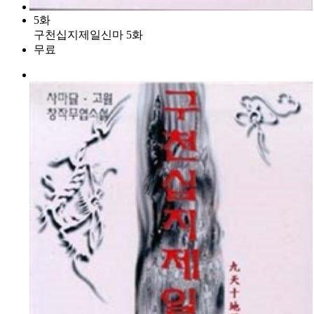
5화
구천십지제일신마 5화
무료