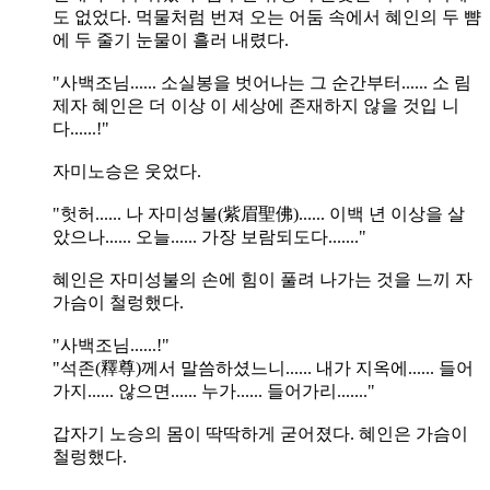
도 없었다. 먹물처럼 번져 오는 어둠 속에서 혜인의 두 뺨
에 두 줄기 눈물이 흘러 내렸다.
"사백조님...... 소실봉을 벗어나는 그 순간부터...... 소 림
제자 혜인은 더 이상 이 세상에 존재하지 않을 것입 니
다......!"
자미노승은 웃었다.
"헛허...... 나 자미성불(紫眉聖佛)...... 이백 년 이상을 살
았으나...... 오늘...... 가장 보람되도다......."
혜인은 자미성불의 손에 힘이 풀려 나가는 것을 느끼 자
가슴이 철렁했다.
"사백조님......!"
"석존(釋尊)께서 말씀하셨느니...... 내가 지옥에...... 들어
가지...... 않으면...... 누가...... 들어가리......."
갑자기 노승의 몸이 딱딱하게 굳어졌다. 혜인은 가슴이
철렁했다.