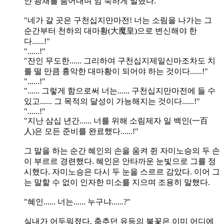
얀 광채를 뿜어내며 엄 숙하게 말했다.
"네가 갈 곳은 구천십지만마전! 너는 소림을 나가는 그
순간부터 천하의 대마황(大魔皇)으로 변신해야 한
다......!"
"......!"
"잔인 무도한...... 그리하여 구천십지제일신마조차도 치
를 떨 만큼 흉악한 대마황이 되어야 하는 것이다......!"
"......!"
"...... 그렇게 함으로써 너는...... 구천십지만마전에 들 수
있고...... 그 목적의 달성이 가능해지는 것이다......!"
"......!"
"지난 삼십 년간...... 너를 위해 소림제자 일 백인(一百
人)은 모든 준비를 완료했다......!"
그 말을 하는 순간 혜인의 손을 움켜 쥔 자미노승의 두 손
이 부르르 경련했다. 혜인은 안타까운 눈빛으로 그를 정
시했다. 자미노승은 다시 두 눈을 스르르 감았다. 이어 그
는 말할 수 없이 인자한 미소를 지으며 조용히 말했다.
"혜인...... 너는...... 누구냐......?"
실내가 어두워졌다. 춤추던 유등의 불꽃은 이미 어디에