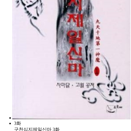
3화
구천십지제일신마 3화