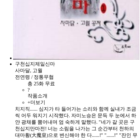
구천십지제일신마
사마달, 고월
전연령 / 정통무협
총 25화 무료
?
작품소개
+더보기
치지직...... 심지가 타 들어가는 소리와 함께 실내가 조금
씩 어두 워지기 시작했다. 자미노승은 문득 두 눈에서 하
얀 광채를 뿜어내며 엄 숙하게 말했다. "네가 갈 곳은 구
천십지만마전! 너는 소림을 나가는 그 순간부터 천하의
대마황(大魔皇)으로 변신해야 한 다......!" "......!" "잔인 무