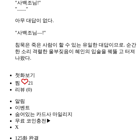
"사백조님!"
"......."
아무 대답이 없다.
"사백조님―!"
침묵은 죽은 사람이 할 수 있는 유일한 대답이므로. 순간
한 소리 격렬한 울부짖음이 혜인의 입술을 꿰뚫 고 터져
나왔다.
첫화보기
찜
21
리뷰
(0)
알림
이벤트
숨어있는 카드사 마일리지
무료 코인충전▶
X
125화 완결