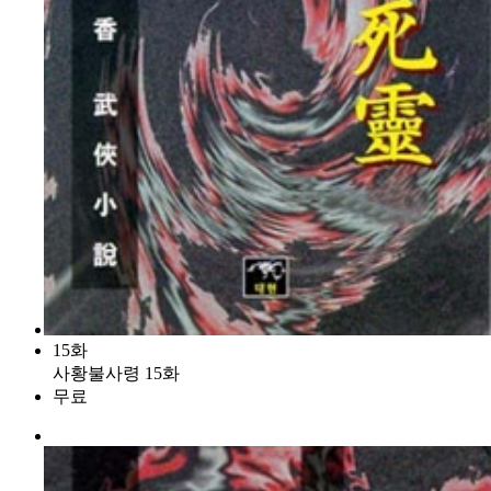
15화
사황불사령 15화
무료