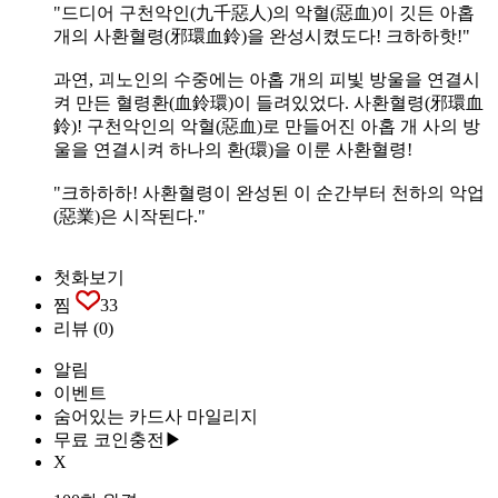
"드디어 구천악인(九千惡人)의 악혈(惡血)이 깃든 아홉
개의 사환혈령(邪環血鈴)을 완성시켰도다! 크하하핫!"
과연, 괴노인의 수중에는 아홉 개의 피빛 방울을 연결시
켜 만든 혈령환(血鈴環)이 들려있었다. 사환혈령(邪環血
鈴)! 구천악인의 악혈(惡血)로 만들어진 아홉 개 사의 방
울을 연결시켜 하나의 환(環)을 이룬 사환혈령!
"크하하하! 사환혈령이 완성된 이 순간부터 천하의 악업
(惡業)은 시작된다."
첫화보기
찜
33
리뷰
(0)
알림
이벤트
숨어있는 카드사 마일리지
무료 코인충전▶
X