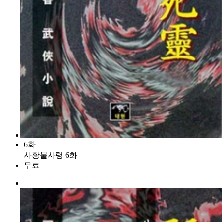
6화
사황불사령 6화
무료