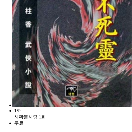
1화
사황불사령 1화
무료