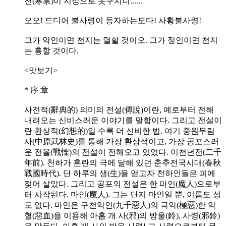
천(寒泉)이 지상으로 솟구치니......
오오! 드디어 불사령이 등자하는도다! 사황불사령!
그가 악인이면 천지는 멸할 것이오. 그가 정인이면 천지
는 흥할 것이다.
<맛보기>
* 序 章
사전적(辭典的) 의미의 전설(傳說)이란, 예로부터 전해
내려오는 신비스러운 이야기를 말함이다. 그리고 전설이
란 환상적(幻想的)일 수록 더 신비한 법. 여기 중원무림
사(中原武林史)를 통해 가장 환상적이고, 가장 공포스러
운 전율(戰慄)의 전설이 전해오고 있었다. 이천년전(二千
年前). 천하가 혼란의 극에 달해 있던 춘추전국시대(春秋
戰國時代). 단 하루의 생(生)을 얻고자 천하인들은 피에
젖어 살았다. 그리고 공포의 전설은 한 마인(魔人)으로부
터 시작된다. 마인(魔人). 그는 단지 마인일 뿐, 이름도 성
도 없다. 마인은 구천악인(九千惡人)의 극악(極惡)한 악
혈(惡血)을 이용해 아홉 개 사(邪)의 방울(鈴), 사령(邪鈴)