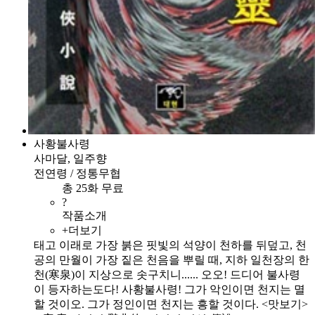
사황불사령
사마달, 일주향
전연령 / 정통무협
총 25화 무료
?
작품소개
+더보기
태고 이래로 가장 붉은 핏빛의 석양이 천하를 뒤덮고, 천
공의 만월이 가장 짙은 천음을 뿌릴 때, 지하 일천장의 한
천(寒泉)이 지상으로 솟구치니...... 오오! 드디어 불사령
이 등자하는도다! 사황불사령! 그가 악인이면 천지는 멸
할 것이오. 그가 정인이면 천지는 흥할 것이다. <맛보기>