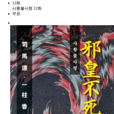
12화
사황불사령 12화
무료