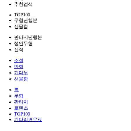
추천검색
TOP100
무협단행본
선물함
판타지단행본
성인무협
신작
소설
만화
기다무
선물함
홈
무협
판타지
로맨스
TOP100
기다리면무료