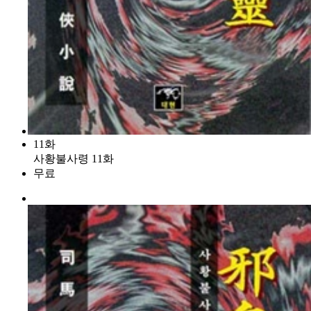
11화
사황불사령 11화
무료