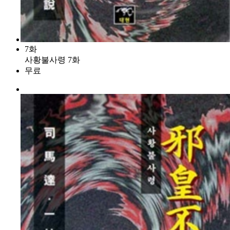
7화
사황불사령 7화
무료