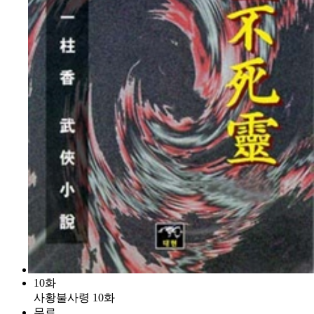
10화
사황불사령 10화
무료