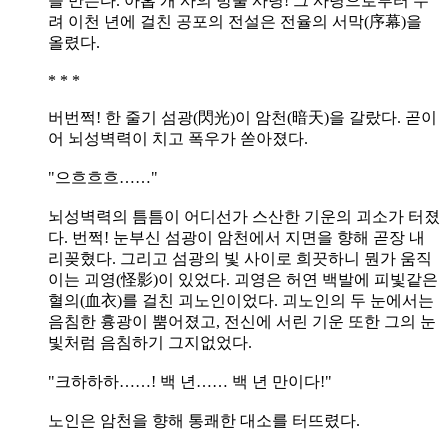
을 만든다. 아홉 개 사의 방울 사령! 그 사령으로부터 무
려 이천 년에 걸친 공포의 전설은 전율의 서막(序幕)을
올렸다.
* * *
버번쩍! 한 줄기 섬광(閃光)이 암천(暗天)을 갈랐다. 곧이
어 뇌성벽력이 치고 폭우가 쏟아졌다.
"으흐흐흐……"
뇌성벽력의 틈틈이 어디선가 스산한 기운의 괴소가 터졌
다. 번쩍! 눈부신 섬광이 암천에서 지면을 향해 곧장 내
리꽂혔다. 그리고 섬광의 빛 사이로 희끗하니 뭔가 움직
이는 괴영(怪影)이 있었다. 괴영은 허연 백발에 피빛같은
혈의(血衣)를 걸친 괴노인이었다. 괴노인의 두 눈에서는
음침한 흉광이 뿜어졌고, 전신에 서린 기운 또한 그의 눈
빛처럼 음침하기 그지없었다.
"크하하하……! 백 년…… 백 년 만이다!"
노인은 암천을 향해 통쾌한 대소를 터뜨렸다.