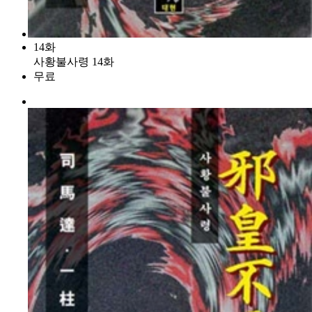
14화
사황불사령 14화
무료