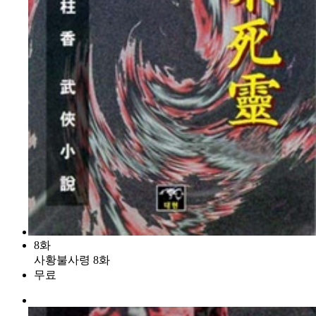
8화
사황불사령 8화
무료