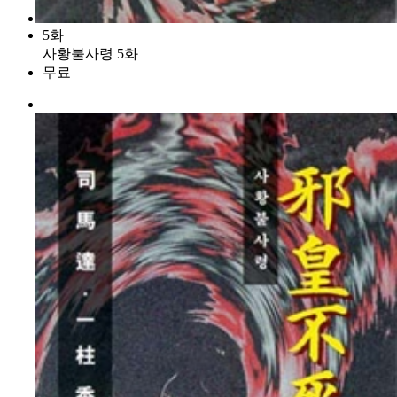
5화
사황불사령 5화
무료