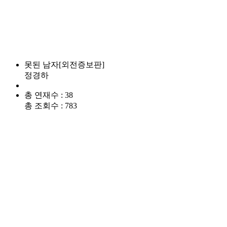
못된 남자[외전증보판]
정경하
총 연재수 : 38
총 조회수 : 783