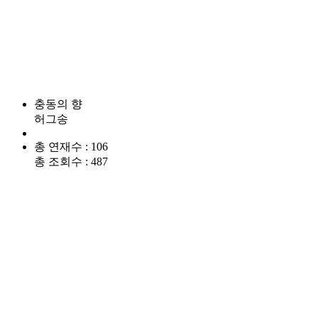
충동의 향
허그송
총 연재수 : 106
총 조회수 : 487