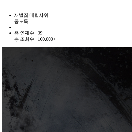
재벌집 데릴사위
종도둑
총 연재수 : 39
총 조회수 : 100,000+