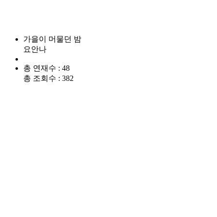
가을이 머물던 밤
요안나
총 연재수 : 48
총 조회수 : 382