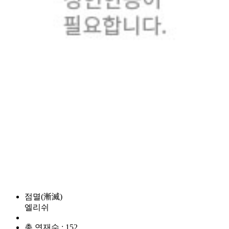
점멸(漸滅)
엘리쉬
총 연재수 : 152