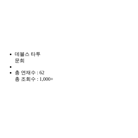
데블스 타투
문희
총 연재수 : 62
총 조회수 : 1,000+