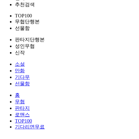
추천검색
TOP100
무협단행본
선물함
판타지단행본
성인무협
신작
소설
만화
기다무
선물함
홈
무협
판타지
로맨스
TOP100
기다리면무료